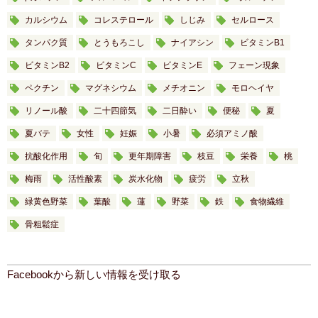
カルシウム
コレステロール
しじみ
セルロース
タンパク質
とうもろこし
ナイアシン
ビタミンB1
ビタミンB2
ビタミンC
ビタミンE
フェーン現象
ペクチン
マグネシウム
メチオニン
モロヘイヤ
リノール酸
二十四節気
二日酔い
便秘
夏
夏バテ
女性
妊娠
小暑
必須アミノ酸
抗酸化作用
旬
更年期障害
枝豆
栄養
桃
梅雨
活性酸素
炭水化物
疲労
立秋
緑黄色野菜
葉酸
蓮
野菜
鉄
食物繊維
骨粗鬆症
Facebookから新しい情報を受け取る