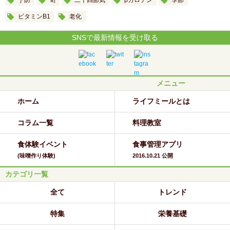
予防
旬
二十四節気
βカロテン
季節
ビタミンB1
老化
SNSで最新情報を受け取る
メニュー
ホーム
ライフミールとは
コラム一覧
料理教室
食体験イベント
食事管理アプリ
(味噌作り体験)
2016.10.21 公開
カテゴリ一覧
全て
トレンド
特集
栄養基礎