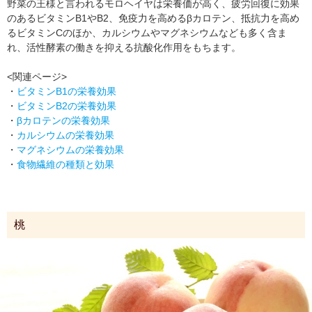
野菜の王様と言われるモロヘイヤは栄養価が高く、疲労回復に効果
のあるビタミンB1やB2、免疫力を高めるβカロテン、抵抗力を高め
るビタミンCのほか、カルシウムやマグネシウムなども多く含ま
れ、活性酵素の働きを抑える抗酸化作用をもちます。
<関連ページ>
・
ビタミンB1の栄養効果
・
ビタミンB2の栄養効果
・
βカロテンの栄養効果
・
カルシウムの栄養効果
・
マグネシウムの栄養効果
・
食物繊維の種類と効果
桃