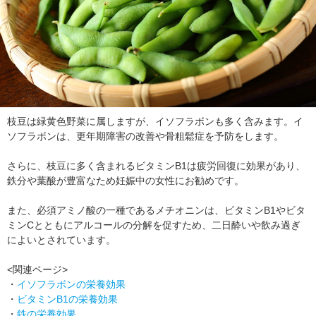
枝豆は緑黄色野菜に属しますが、イソフラボンも多く含みます。イ
ソフラボンは、更年期障害の改善や骨粗鬆症を予防をします。
さらに、枝豆に多く含まれるビタミンB1は疲労回復に効果があり、
鉄分や葉酸が豊富なため妊娠中の女性にお勧めです。
また、必須アミノ酸の一種であるメチオニンは、ビタミンB1やビタ
ミンCとともにアルコールの分解を促すため、二日酔いや飲み過ぎ
によいとされています。
<関連ページ>
・
イソフラボンの栄養効果
・
ビタミンB1の栄養効果
・
鉄の栄養効果