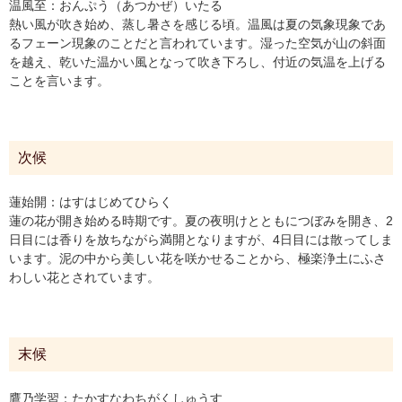
温風至：おんぷう（あつかぜ）いたる
熱い風が吹き始め、蒸し暑さを感じる頃。温風は夏の気象現象であ
るフェーン現象のことだと言われています。湿った空気が山の斜面
を越え、乾いた温かい風となって吹き下ろし、付近の気温を上げる
ことを言います。
次候
蓮始開：はすはじめてひらく
蓮の花が開き始める時期です。夏の夜明けとともにつぼみを開き、2
日目には香りを放ちながら満開となりますが、4日目には散ってしま
います。泥の中から美しい花を咲かせることから、極楽浄土にふさ
わしい花とされています。
末候
鷹乃学習：たかすなわちがくしゅうす