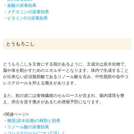
・
葉酸の栄養効果
・
メチオニンの栄養効果
・
ビタミンCの栄養効果
とうもろこし
とうもろこしを主食にする国があるように、主成分は炭水化物で、
脳や体を動かすためのエネルギーとなります。体内で生成すること
が出来ない必須脂肪酸であるリノール酸を含み、中性脂肪や血中コ
レステロールを抑える働きがあります。
また、粒の皮には食物繊維のセルロースが含まれ、腸内環境を整
え、排出を促す働きがあるため便秘予防になります。
<関連ページ>
・
糖質(炭水化物)の種類と効果
・
リノール酸の栄養効果
・
コレステロールについて詳しく