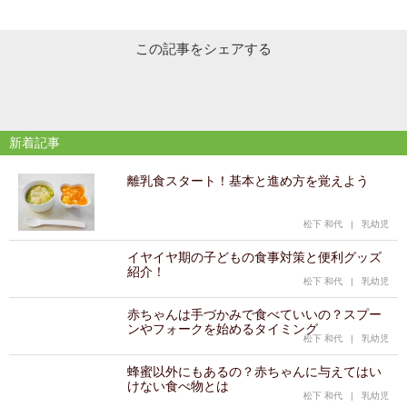
この記事をシェアする
新着記事
離乳食スタート！基本と進め方を覚えよう
松下 和代
|
乳幼児
イヤイヤ期の子どもの食事対策と便利グッズ
紹介！
松下 和代
|
乳幼児
赤ちゃんは手づかみで食べていいの？スプー
ンやフォークを始めるタイミング
松下 和代
|
乳幼児
蜂蜜以外にもあるの？赤ちゃんに与えてはい
けない食べ物とは
松下 和代
|
乳幼児