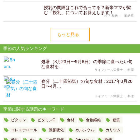
授乳の間隔はこれで合ってる？新米ママが悩
む「授乳」についてお答えします！
松下 和代
|
乳幼児
もっと見る
季節の人気ランキング
処暑（8月23日〜9月6日）の季節に食べたい旬
な食材を…
ライフミール栄養士
|
料理
春分（二十四節気）の旬な食材 : 2017年3月20
日〜4月…
ライフミール栄養士
|
料理
季節に関する話題のキーワード
ビタミン
ビタミンC
食材
食物繊維
糖質
コレステロール
動脈硬化
カルシウム
カリウム