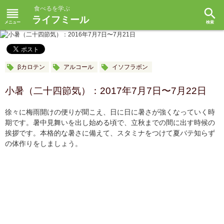
食べるを学ぶ
reorder
search
ライフミール
βカロテン
アルコール
イソフラボン
小暑（二十四節気）：2017年7月7日〜7月22日
徐々に梅雨開けの便りが聞こえ、日に日に暑さが強くなっていく時
期です。暑中見舞いを出し始める頃で、立秋までの間に出す時候の
挨拶です。本格的な暑さに備えて、スタミナをつけて夏バテ知らず
の体作りをしましょう。