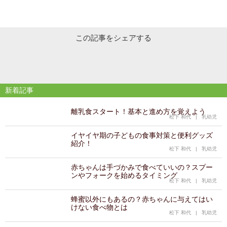
この記事をシェアする
新着記事
離乳食スタート！基本と進め方を覚えよう
松下 和代
|
乳幼児
イヤイヤ期の子どもの食事対策と便利グッズ
紹介！
松下 和代
|
乳幼児
赤ちゃんは手づかみで食べていいの？スプー
ンやフォークを始めるタイミング
松下 和代
|
乳幼児
蜂蜜以外にもあるの？赤ちゃんに与えてはい
けない食べ物とは
松下 和代
|
乳幼児