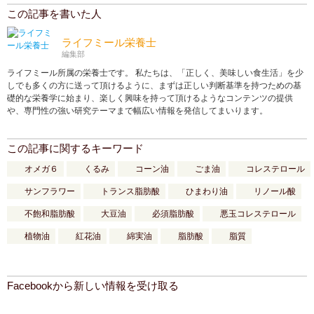
この記事を書いた人
ライフミール栄養士
編集部
ライフミール所属の栄養士です。 私たちは、「正しく、美味しい食生活」を少
しでも多くの方に送って頂けるように、まずは正しい判断基準を持つための基
礎的な栄養学に始まり、楽しく興味を持って頂けるようなコンテンツの提供
や、専門性の強い研究テーマまで幅広い情報を発信してまいります。
この記事に関するキーワード
オメガ６
くるみ
コーン油
ごま油
コレステロール
サンフラワー
トランス脂肪酸
ひまわり油
リノール酸
不飽和脂肪酸
大豆油
必須脂肪酸
悪玉コレステロール
植物油
紅花油
綿実油
脂肪酸
脂質
Facebookから新しい情報を受け取る