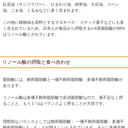
紅花油（サンフラワー）、ひまわり油、綿実油、大豆油、コーン
油、ごま油、くるみなどに多く含まれます。
この他に植物油を原料とするマヨネーズ・ スナック菓子などにも多
く含まれているため、日本人が食品から摂取するn-6系脂肪酸の98%
はリノール酸とされています。
リノール酸の摂取と食べ合わせ
脂肪酸には、飽和脂肪酸と一価不飽和脂肪酸、多価不飽和脂肪酸が
あります。
リノール酸は多価不飽和脂肪酸で必須脂肪酸なので、過不足なく摂
ることと、もう１つはバランスよく摂ることが大切です。
理想的なバランスとしては飽和脂肪酸： 一価不飽和脂肪酸：多価不
飽和脂肪酸=３：４：３が望ましいとされています。さらに多価不飽