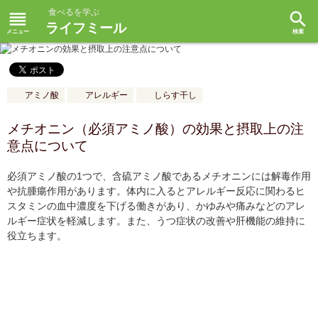
食べるを学ぶ
reorder
search
ライフミール
アミノ酸
アレルギー
しらす干し
メチオニン（必須アミノ酸）の効果と摂取上の注
意点について
必須アミノ酸の1つで、含硫アミノ酸であるメチオニンには解毒作用
や抗腫瘍作用があります。体内に入るとアレルギー反応に関わるヒ
スタミンの血中濃度を下げる働きがあり、かゆみや痛みなどのアレ
ルギー症状を軽減します。また、うつ症状の改善や肝機能の維持に
役立ちます。