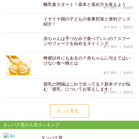
離乳食スタート！基本と進め方を覚えよう
松下 和代
|
乳幼児
イヤイヤ期の子どもの食事対策と便利グッズ
紹介！
松下 和代
|
乳幼児
赤ちゃんは手づかみで食べていいの？スプー
ンやフォークを始めるタイミング
松下 和代
|
乳幼児
蜂蜜以外にもあるの？赤ちゃんに与えてはい
けない食べ物とは
松下 和代
|
乳幼児
授乳の間隔はこれで合ってる？新米ママが悩
む「授乳」についてお答えします！
松下 和代
|
乳幼児
もっと見る
タンパク質の人気ランキング
タンパク質