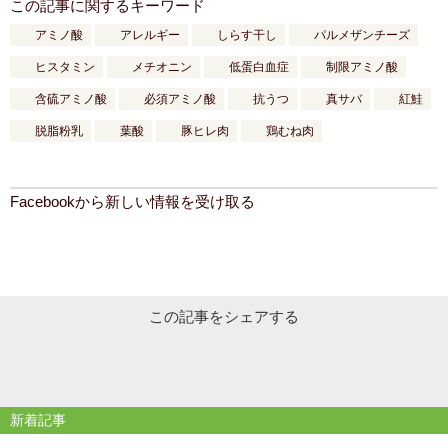
この記事に関するキーワード
アミノ酸
アレルギー
しらす干し
パルメザンチーズ
ヒスタミン
メチオニン
低蛋白血症
制限アミノ酸
含硫アミノ酸
必須アミノ酸
抗うつ
真サバ
紅鮭
脱脂粉乳
葉酸
豚ヒレ肉
鶏むね肉
Facebookから新しい情報を受け取る
この記事をシェアする
新着記事