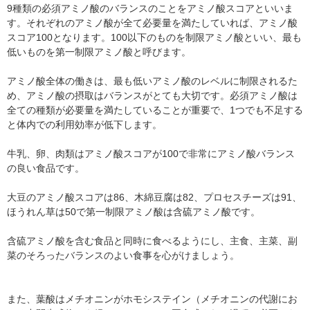
9種類の必須アミノ酸のバランスのことをアミノ酸スコアといいま
す。それぞれのアミノ酸が全て必要量を満たしていれば、アミノ酸
スコア100となります。100以下のものを制限アミノ酸といい、最も
低いものを第一制限アミノ酸と呼びます。
アミノ酸全体の働きは、最も低いアミノ酸のレベルに制限されるた
め、アミノ酸の摂取はバランスがとても大切です。必須アミノ酸は
全ての種類が必要量を満たしていることが重要で、1つでも不足する
と体内での利用効率が低下します。
牛乳、卵、肉類はアミノ酸スコアが100で非常にアミノ酸バランス
の良い食品です。
大豆のアミノ酸スコアは86、木綿豆腐は82、プロセスチーズは91、
ほうれん草は50で第一制限アミノ酸は含硫アミノ酸です。
含硫アミノ酸を含む食品と同時に食べるようにし、主食、主菜、副
菜のそろったバランスのよい食事を心がけましょう。
また、葉酸はメチオニンがホモシステイン（メチオニンの代謝にお