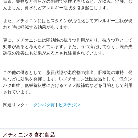
毒素、薬物など何らかの刺激で活性化されると、かゆみ、浮腫、じ
んましん、鼻水などアレルギー症状を引き起こします。
また、メチオニンにはヒスタミンが活性化してアレルギー症状が現
れた時に軽減する効果があります。
更に、メチオニンには即効性の抗うつ作用があり、抗うつ剤として
効果があると考えられています。また、うつ病だけでなく、統合失
調症の改善にも効果があるとされ注目されています。
この他の働きとして、脂質代謝や老廃物の排出、肝機能の維持、発
毛などに効果を発揮します。L-メチオニンは医薬品として、低タン
パク血症、低栄養状態におけるアミノ酸補給などを目的として利用
されています。
関連リンク：
タンパク質
|
ヒスチジン
メチオニンを含む食品