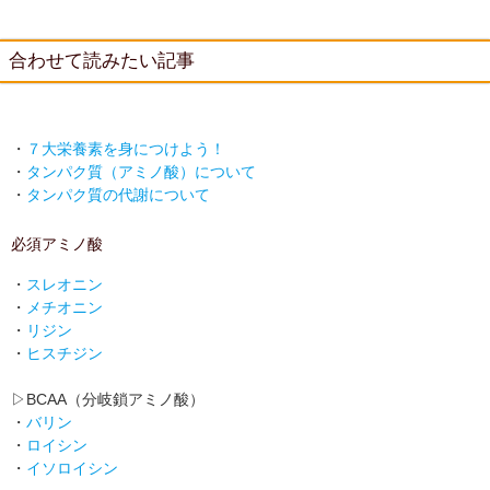
合わせて読みたい記事
・
７大栄養素を身につけよう！
・
タンパク質（アミノ酸）について
・
タンパク質の代謝について
必須アミノ酸
・
スレオニン
・
メチオニン
・
リジン
・
ヒスチジン
▷BCAA（分岐鎖アミノ酸）
・
バリン
・
ロイシン
・
イソロイシン