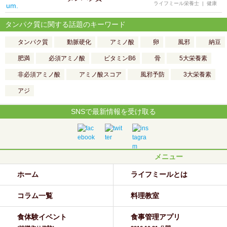
ライフミール栄養士
|
健康
タンパク質に関する話題のキーワード
タンパク質
動脈硬化
アミノ酸
卵
風邪
納豆
肥満
必須アミノ酸
ビタミンB6
骨
5大栄養素
非必須アミノ酸
アミノ酸スコア
風邪予防
3大栄養素
アジ
SNSで最新情報を受け取る
メニュー
ホーム
ライフミールとは
コラム一覧
料理教室
食体験イベント
食事管理アプリ