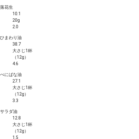
落花生
10.1
20g
2.0
ひまわり油
38.7
大さじ1杯
（12g）
4.6
べにばな油
27.1
大さじ1杯
（12g）
3.3
サラダ油
12.8
大さじ1杯
（12g）
1.5