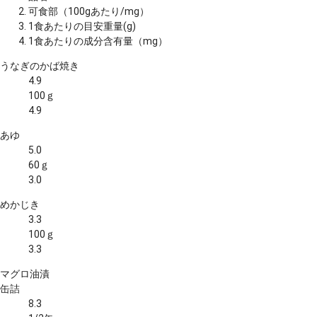
可食部（100gあたり/mg）
1食あたりの目安重量(g)
1食あたりの成分含有量（mg）
うなぎのかば焼き
4.9
100ｇ
4.9
あゆ
5.0
60ｇ
3.0
めかじき
3.3
100ｇ
3.3
マグロ油漬
缶詰
8.3