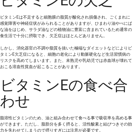
ビタミンEの欠乏
ビタミンEは不足すると細胞膜の脂質が酸化され損傷され、ごくまれに
感覚障害や神経症状がみられることがありますが、ひまわり油やべにば
な油をはじめ、サラダ油などの植物油に豊富に含まれているため通常の
食生活で十分に摂取でき、欠乏症はほとんどありません。
しかし、消化器官の不調や脂質を抜いた極端なダイエットなどによりビ
タミンE欠乏症になると、細胞の老化により動脈硬化など生活習慣病の
リスクを高めてしまいます。また、未熟児や乳幼児では赤血球が壊れて
おこる溶血性貧血が起こることがあります。
ビタミンEの食べ合
わせ
脂溶性ビタミンのため、油と組み合わせて食べる事で吸収率を高める事
ができます。ただし、脂肪分を多く摂ると、活性酸素と結びつきその効
力を失わせてしまうので摂りすぎには注意が必要です。