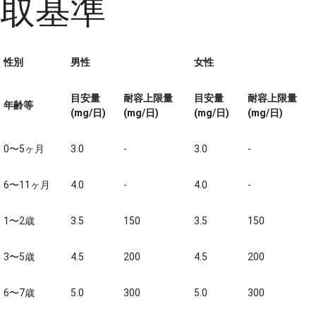
取基準
性別
男性
女性
目安量
耐容上限量
目安量
耐容上限量
年齢等
(mg/日)
(mg/日)
(mg/日)
(mg/日)
0〜5ヶ月
3.0
-
3.0
-
6〜11ヶ月
4.0
-
4.0
-
1〜2歳
3.5
150
3.5
150
3〜5歳
4.5
200
4.5
200
6〜7歳
5.0
300
5.0
300