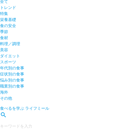
全て
トレンド
特集
栄養基礎
食の安全
季節
食材
料理／調理
美容
ダイエット
スポーツ
年代別の食事
症状別の食事
悩み別の食事
職業別の食事
海外
その他
食べるを学ぶ
ライフミール
search