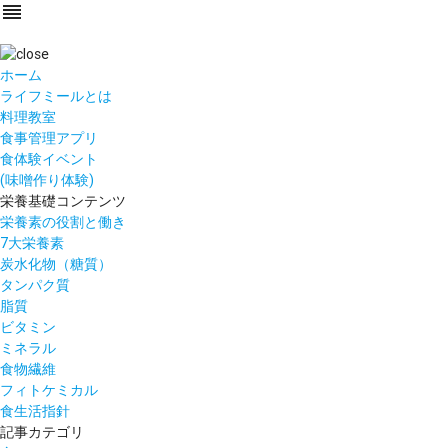
reorder
ホーム
ライフミールとは
料理教室
食事管理アプリ
食体験イベント
(味噌作り体験)
栄養基礎コンテンツ
栄養素の役割と働き
7大栄養素
炭水化物（糖質）
タンパク質
脂質
ビタミン
ミネラル
食物繊維
フィトケミカル
食生活指針
記事カテゴリ