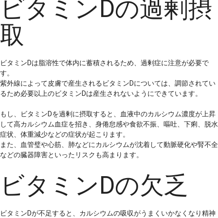
ビタミンDの過剰摂
取
ビタミンDは脂溶性で体内に蓄積されるため、過剰症に注意が必要で
す。
紫外線によって皮膚で産生されるビタミンDについては、調節されてい
るため必要以上のビタミンDは産生されないようにできています。
もし、ビタミンDを過剰に摂取すると、血液中のカルシウム濃度が上昇
して高カルシウム血症を招き、身倦怠感や食欲不振、嘔吐、下痢、脱水
症状、体重減少などの症状が起こります。
また、血管璧や心筋、肺などにカルシウムが沈着して動脈硬化や腎不全
などの臓器障害といったリスクも高まります。
ビタミンDの欠乏
ビタミンDが不足すると、カルシウムの吸収がうまくいかなくなり精神