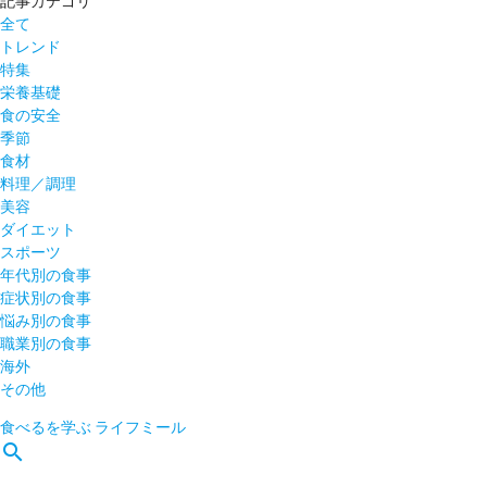
記事カテゴリ
全て
トレンド
特集
栄養基礎
食の安全
季節
食材
料理／調理
美容
ダイエット
スポーツ
年代別の食事
症状別の食事
悩み別の食事
職業別の食事
海外
その他
食べるを学ぶ
ライフミール
search