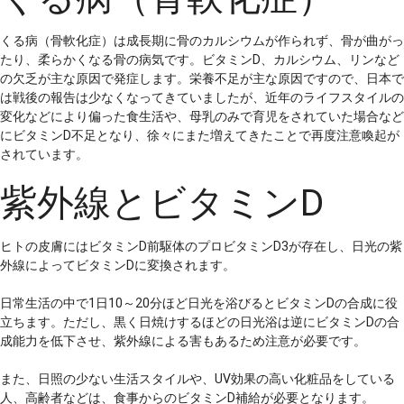
くる病（骨軟化症）は成長期に骨のカルシウムが作られず、骨が曲がっ
たり、柔らかくなる骨の病気です。ビタミンD、カルシウム、リンなど
の欠乏が主な原因で発症します。栄養不足が主な原因ですので、日本で
は戦後の報告は少なくなってきていましたが、近年のライフスタイルの
変化などにより偏った食生活や、母乳のみで育児をされていた場合など
にビタミンD不足となり、徐々にまた増えてきたことで再度注意喚起が
されています。
紫外線とビタミンD
ヒトの皮膚にはビタミンD前駆体のプロビタミンD3が存在し、日光の紫
外線によってビタミンDに変換されます。
日常生活の中で1日10～20分ほど日光を浴びるとビタミンDの合成に役
立ちます。ただし、黒く日焼けするほどの日光浴は逆にビタミンDの合
成能力を低下させ、紫外線による害もあるため注意が必要です。
また、日照の少ない生活スタイルや、UV効果の高い化粧品をしている
人、高齢者などは、食事からのビタミンD補給が必要となります。