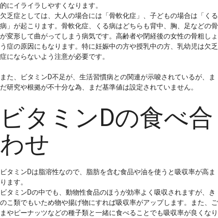
的にイライラしやすくなります。
欠乏症としては、大人の場合には「骨軟化症」、子どもの場合は「くる
病」が起こります。骨軟化症、くる病はどちらも背中、胸、足などの骨
が変形して曲がってしまう病気です。高齢者や閉経後の女性の骨粗しょ
う症の原因にもなります。特に妊娠中の方や授乳中の方、乳幼児は欠乏
症にならないよう注意が必要です。
また、ビタミンD不足が、生活習慣病との関連が示唆されているが、ま
だ研究や根拠が不十分な為、まだ基準値は設定されていません。
ビタミンDの食べ合
わせ
ビタミンDは脂溶性なので、脂肪を含む食品や油を使うと吸収率が高ま
ります。
ビタミンDの中でも、動物性食品のほうが効率よく吸収されますが、き
のこ類でもいため物や揚げ物にすれば吸収率がアップします。また、ご
まやピーナッツなどの種子類と一緒に食べることでも吸収率が良くなり