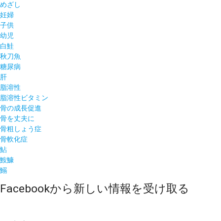
めざし
妊婦
子供
幼児
白鮭
秋刀魚
糖尿病
肝
脂溶性
脂溶性ビタミン
骨の成長促進
骨を丈夫に
骨粗しょう症
骨軟化症
鮎
鮟鱇
鰯
Facebookから新しい情報を受け取る