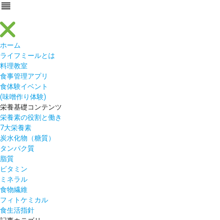
reorder
ホーム
ライフミールとは
料理教室
食事管理アプリ
食体験イベント
(味噌作り体験)
栄養基礎コンテンツ
栄養素の役割と働き
7大栄養素
炭水化物（糖質）
タンパク質
脂質
ビタミン
ミネラル
食物繊維
フィトケミカル
食生活指針