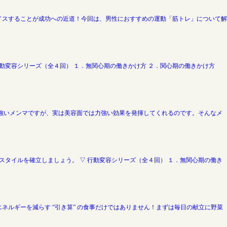
イスすることが成功への近道！今回は、男性におすすめの運動「筋トレ」について解
動変容シリーズ（全４回） １．無関心期の働きかけ方 ２．関心期の働きかけ方
強いメンマですが、実は美容面では力強い効果を発揮してくれるのです。そんなメ
タイルを確立しましょう。 ▽ 行動変容シリーズ（全４回） １．無関心期の働き
ルギーを減らす “引き算” の食事だけではありません！まずは毎日の献立に野菜