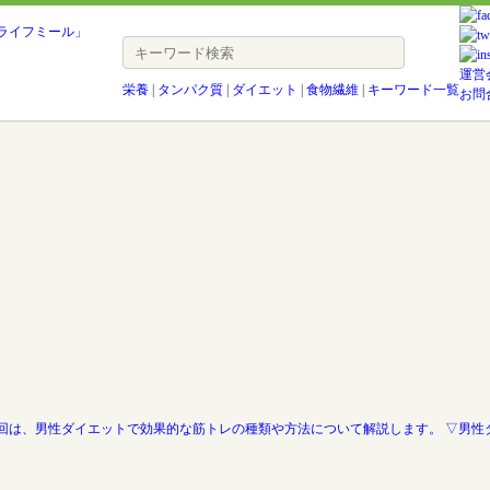
運営
栄養
|
タンパク質
|
ダイエット
|
食物繊維
|
キーワード一覧
お問
回は、男性ダイエットで効果的な筋トレの種類や方法について解説します。 ▽男性