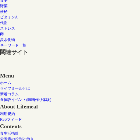
食事
野菜
便秘
ビタミンA
代謝
ストレス
卵
炭水化物
キーワード一覧
関連サイト
Menu
ホーム
ライフミールとは
新着コラム
食体験イベント(味噌作り体験)
About Lifemeal
利用規約
RSSフィード
Contents
食生活指針
栄養素の役割と働き