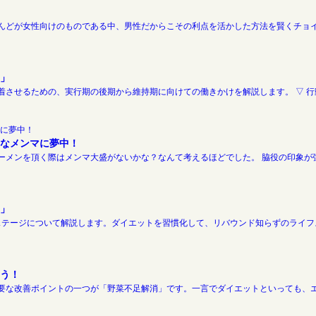
んどが女性向けのものである中、男性だからこその利点を活かした方法を賢くチョ
」
させるための、実行期の後期から維持期に向けての働きかけを解説します。 ▽ 行
なメンマに夢中！
ーメンを頂く際はメンマ大盛がないかな？なんて考えるほどでした。 脇役の印象が
」
テージについて解説します。ダイエットを習慣化して、リバウンド知らずのライフス
う！
な改善ポイントの一つが「野菜不足解消」です。一言でダイエットといっても、エネ