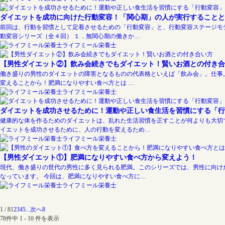
ダイエットを成功に向けた行動変容！「関心期」の人が実行することと
前回は、行動を習慣として定着させるための「行動変容」と、行動変容ステージモ
動変容シリーズ（全４回） １．無関心期の働きか…
ライフミール栄養士
【男性ダイエット②】飲み会続きでもダイエット！賢いお酒との付き合
働き盛りの男性のダイエットの障害となるものの代表格といえば「飲み会」。仕事
変えることから！肥満になりやすい食べ方とは …
ライフミール栄養士
ダイエットを成功させるために！運動や正しい食生活を習慣にする「行
健康的な体を作るためのダイエットは、乱れた生活習慣を正すことが何よりも大切
イエットを成功させるために、人の行動を変えるため…
ライフミール栄養士
【男性ダイエット①】肥満になりやすい食べ方から変えよう！
現代、働き盛りの世代の男性に多く見られる肥満。このシリーズでは、男性に向け
なっています。 今回は、肥満になりやすい食べ方に…
ライフミール栄養士
1 / 8
1
2
3
4
5
...
次へ
8
78件中 1 - 10 件を表示