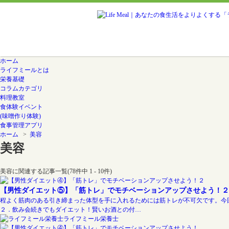
ホーム
ライフミールとは
栄養基礎
コラムカテゴリ
料理教室
食体験イベント
(味噌作り体験)
食事管理アプリ
ホーム
>
美容
美容
美容に関連する記事一覧(78件中 1 - 10件)
【男性ダイエット⑤】「筋トレ」でモチベーションアップさせよう！２
程よく筋肉のある引き締まった体型を手に入れるためには筋トレが不可欠です。今
２．飲み会続きでもダイエット！賢いお酒との付…
ライフミール栄養士