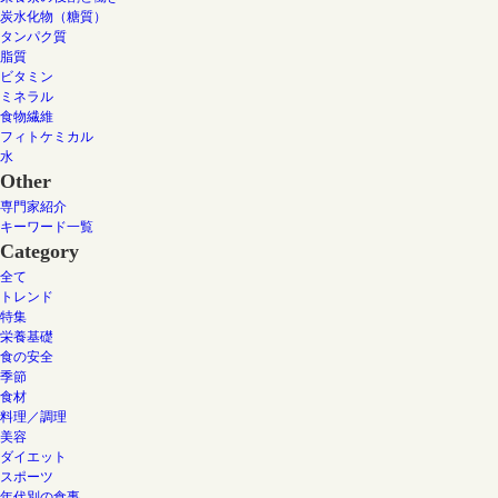
炭水化物（糖質）
タンパク質
脂質
ビタミン
ミネラル
食物繊維
フィトケミカル
水
Other
専門家紹介
キーワード一覧
Category
全て
トレンド
特集
栄養基礎
食の安全
季節
食材
料理／調理
美容
ダイエット
スポーツ
年代別の食事