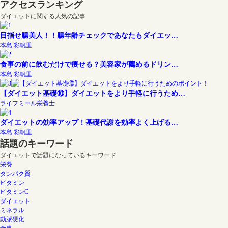
アクセスランキング
ダイエットに関する人気の記事
目指せ腸美人！！腸年齢チェックであなたもダイエッ…
本島 彩帆里
食事の前に飲むだけで痩せる？美容家が薦めるドリン…
本島 彩帆里
【ダイエット基礎⑩】ダイエットをより手軽に行うため…
ライフミール栄養士
ダイエットの効率アップ！基礎代謝を効率よく上げる…
本島 彩帆里
話題のキーワード
ダイエットで話題になっているキーワード
栄養
タンパク質
ビタミン
ビタミンC
ダイエット
ミネラル
動脈硬化