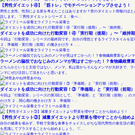
【男性ダイエット④】「筋トレ」でモチベーションアップさせよう！
男性と女性、性別による差を考えたことはありますか？世のダイエット情報のほと
説します。 ▽男性ダイエットシリーズ １．食べ…
ライフミール栄養士
ダイエットを成功に向けた行動変容！④「実行期（後期）」〜「維持期
今回は「行動変容」シリーズの最終回です。自分の理想とするライフスタイルを定着
３．準備期・実行期（前期）の働きかけ方 ４．…
ライフミール栄養士
ラーメンの脇役でおなじみのメンマが実はすごかった！？食物繊維豊富
どちらかというと主役ではない、メンマ。私は昔からそんなメンマが大好きで、ラ
ンマにぜひ注目して頂きたいと思います。
仲里あやね
ダイエットを成功に向けた行動変容！③「準備期」と「実行期（前期）
今回は「行動変容」シリーズの第3回として、「準備期」と「実行期（前期）」のス
かけ方 ２．関心期の働きかけ方 ３．準備期・…
ライフミール栄養士
【男性ダイエット③】減量ダイエットより野菜を増やすことから始めよ
自分の健康を省みず、手軽で安価な食事をチョイスしがちな現代男性の食生活の重要
を意識してプラスすることから始めましょう。 ▽…
ライフミール栄養士