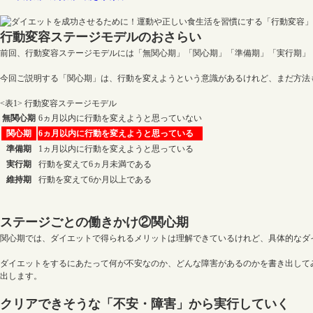
行動変容ステージモデルのおさらい
前回、行動変容ステージモデルには「無関心期」「関心期」「準備期」「実行期」
今回ご説明する「関心期」は、行動を変えようという意識があるけれど、まだ方法
<表1> 行動変容ステージモデル
無関心期
6ヵ月以内に行動を変えようと思っていない
関心期
6ヵ月以内に行動を変えようと思っている
準備期
1ヵ月以内に行動を変えようと思っている
実行期
行動を変えて6ヵ月未満である
維持期
行動を変えて6か月以上である
ステージごとの働きかけ②関心期
関心期では、ダイエットで得られるメリットは理解できているけれど、具体的なダ
ダイエットをするにあたって何が不安なのか、どんな障害があるのかを書き出して
出します。
クリアできそうな「不安・障害」から実行していく