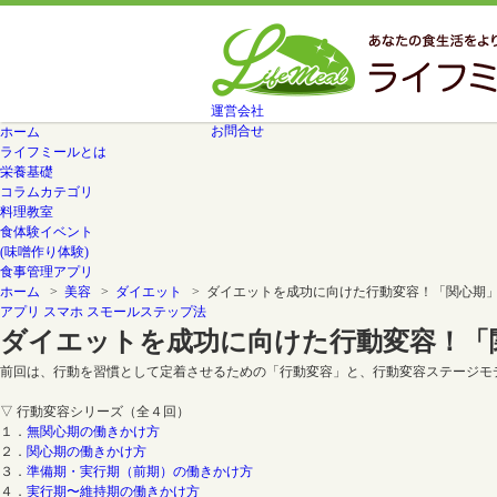
運営会社
お問合せ
ホーム
ライフミールとは
栄養基礎
コラムカテゴリ
料理教室
食体験イベント
(味噌作り体験)
食事管理アプリ
ホーム
>
美容
>
ダイエット
> ダイエットを成功に向けた行動変容！「関心期
アプリ
スマホ
スモールステップ法
ダイエットを成功に向けた行動変容！「
前回は、行動を習慣として定着させるための「行動変容」と、行動変容ステージモ
▽ 行動変容シリーズ（全４回）
１．
無関心期の働きかけ方
２．
関心期の働きかけ方
３．
準備期・実行期（前期）の働きかけ方
４．
実行期〜維持期の働きかけ方