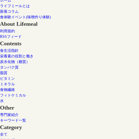
ホーム
ライフミールとは
新着コラム
食体験イベント(味噌作り体験)
About Lifemeal
利用規約
RSSフィード
Contents
食生活指針
栄養素の役割と働き
炭水化物（糖質）
タンパク質
脂質
ビタミン
ミネラル
食物繊維
フィトケミカル
水
Other
専門家紹介
キーワード一覧
Category
全て