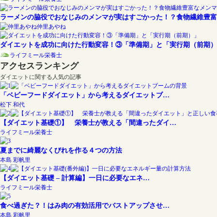
ラーメンの脇役でおなじみのメンマが実はすごかった！？食物繊維豊富
仲里あやね
ダイエットを成功に向けた行動変容！③「準備期」と「実行期（前期）
ライフミール栄養士
アクセスランキング
ダイエットに関する人気の記事
「ベビーフードダイエット」から考えるダイエットブ…
松下 和代
【ダイエット基礎①】 栄養士が教える「間違ったダイ…
ライフミール栄養士
夏までに綺麗なくびれを作る４つの方法
本島 彩帆里
【ダイエット基礎 – 計算編】一日に必要なエネ…
ライフミール栄養士
食べ過ぎた？！はみ肉の有効活用でバストアップさせ…
本島 彩帆里