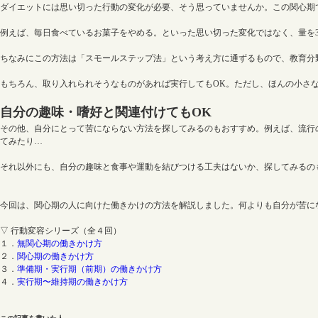
ダイエットには思い切った行動の変化が必要、そう思っていませんか。この関心期
例えば、毎日食べているお菓子をやめる。といった思い切った変化ではなく、量を
ちなみにこの方法は「スモールステップ法」という考え方に通ずるもので、教育分
もちろん、取り入れられそうなものがあれば実行してもOK。ただし、ほんの小さ
自分の趣味・嗜好と関連付けてもOK
その他、自分にとって苦にならない方法を探してみるのもおすすめ。例えば、流行
てみたり…
それ以外にも、自分の趣味と食事や運動を結びつける工夫はないか、探してみるの
今回は、関心期の人に向けた働きかけの方法を解説しました。何よりも自分が苦に
▽ 行動変容シリーズ（全４回）
１．
無関心期の働きかけ方
２．
関心期の働きかけ方
３．
準備期・実行期（前期）の働きかけ方
４．
実行期〜維持期の働きかけ方