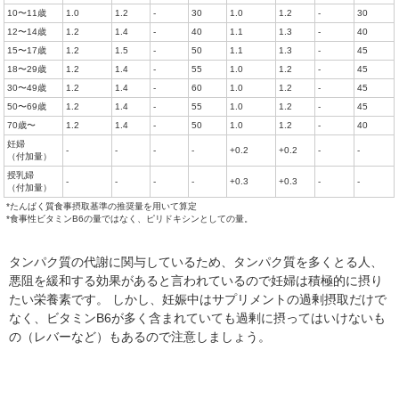
10〜11歳
1.0
1.2
-
30
1.0
1.2
-
30
12〜14歳
1.2
1.4
-
40
1.1
1.3
-
40
15〜17歳
1.2
1.5
-
50
1.1
1.3
-
45
18〜29歳
1.2
1.4
-
55
1.0
1.2
-
45
30〜49歳
1.2
1.4
-
60
1.0
1.2
-
45
50〜69歳
1.2
1.4
-
55
1.0
1.2
-
45
70歳〜
1.2
1.4
-
50
1.0
1.2
-
40
妊婦
-
-
-
-
+0.2
+0.2
-
-
（付加量）
授乳婦
-
-
-
-
+0.3
+0.3
-
-
（付加量）
*たんぱく質食事摂取基準の推奨量を用いて算定
*食事性ビタミンB6の量ではなく、ピリドキシンとしての量。
タンパク質の代謝に関与しているため、タンパク質を多くとる人、
悪阻を緩和する効果があると言われているので妊婦は積極的に摂り
たい栄養素です。 しかし、妊娠中はサプリメントの過剰摂取だけで
なく、ビタミンB6が多く含まれていても過剰に摂ってはいけないも
の（レバーなど）もあるので注意しましょう。