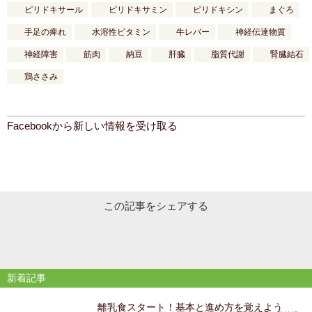
ピリドキサール
ピリドキサミン
ピリドキシン
まぐろ
手足の痺れ
水溶性ビタミン
牛レバー
神経伝達物質
神経障害
筋肉
納豆
肝臓
脂質代謝
腎臓結石
鶏ささみ
Facebookから新しい情報を受け取る
この記事をシェアする
新着記事
離乳食スタート！基本と進め方を覚えよう