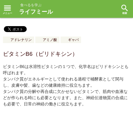
食べるを学ぶ
reorder
search
ライフミール
アドレナリン
アミノ酸
ギャバ
ビタミンB6（ピリドキシン）
ビタミンB6は水溶性ビタミンの１つで、化学名はピリドキシンとも
呼ばれます。
タンパク質がエネルギーとして使われる過程で補酵素として関与
し、皮膚や髪、歯などの健康維持に役立ちます。
タンパク質の分解や再合成に欠かせないビタミンで、筋肉や血液な
どが作られる時にも必要となります。また、神経伝達物質の合成に
も必要で、日常の神経の働きに役立ちます。