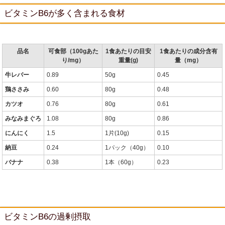
ビタミンB6が多く含まれる食材
品名
可食部（100gあた
1食あたりの目安
1食あたりの成分含有
り/mg）
重量(g)
量（mg）
牛レバー
0.89
50g
0.45
鶏ささみ
0.60
80g
0.48
カツオ
0.76
80g
0.61
みなみまぐろ
1.08
80g
0.86
にんにく
1.5
1片(10g)
0.15
納豆
0.24
1パック（40g）
0.10
バナナ
0.38
1本（60g）
0.23
ビタミンB6の過剰摂取