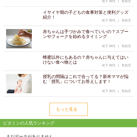
松下 和代
|
乳幼児
イヤイヤ期の子どもの食事対策と便利グッズ
紹介！
松下 和代
|
乳幼児
赤ちゃんは手づかみで食べていいの？スプー
ンやフォークを始めるタイミング
松下 和代
|
乳幼児
蜂蜜以外にもあるの？赤ちゃんに与えてはい
けない食べ物とは
松下 和代
|
乳幼児
授乳の間隔はこれで合ってる？新米ママが悩
む「授乳」についてお答えします！
松下 和代
|
乳幼児
もっと見る
ビタミンの人気ランキング
まだデータがありません。