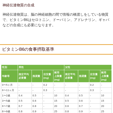
神経伝達物質の合成
神経伝達物質は、脳の神経細胞の間で情報の橋渡しをしている物質
で、ビタミンB6はセロトニン、ドーパミン、アドレナリン、ギャバ
などの合成にも必要になります。
ビタミンB6の食事摂取基準
性別
男性
女性
耐用
耐用
推定平均
目安量
推定平均
目安量
年齢等
推奨量
上限量
推奨量
上限量
必要量
(mg)
必要量
(mg)
(mg)
(mg)
0〜5ヶ月
-
-
0.2
-
-
-
0.2
-
6〜11ヶ月
-
-
0.3
-
-
-
0.3
-
1〜2歳
0.4
0.5
-
10
0.4
0.5
-
10
3〜5歳
0.5
0.6
-
15
0.5
0.6
-
15
6〜7歳
0.7
0.8
-
20
0.6
0.7
-
20
8〜9歳
0.8
0.9
-
25
0.8
0.9
-
25