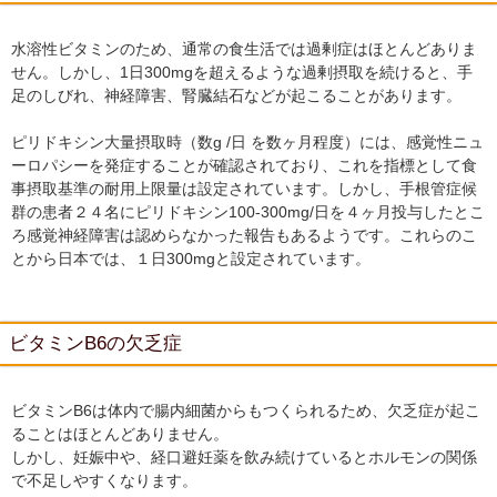
水溶性ビタミンのため、通常の食生活では過剰症はほとんどありま
せん。しかし、1日300mgを超えるような過剰摂取を続けると、手
足のしびれ、神経障害、腎臓結石などが起こることがあります。
ピリドキシン大量摂取時（数g /日 を数ヶ月程度）には、感覚性ニュ
ーロパシーを発症することが確認されており、これを指標として食
事摂取基準の耐用上限量は設定されています。しかし、手根管症候
群の患者２４名にピリドキシン100-300mg/日を４ヶ月投与したとこ
ろ感覚神経障害は認めらなかった報告もあるようです。これらのこ
とから日本では、１日300mgと設定されています。
ビタミンB6の欠乏症
ビタミンB6は体内で腸内細菌からもつくられるため、欠乏症が起こ
ることはほとんどありません。
しかし、妊娠中や、経口避妊薬を飲み続けているとホルモンの関係
で不足しやすくなります。