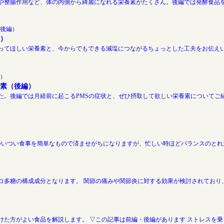
や整腸作用など、体の内側から綺麗になれる栄養素がたくさん。後編では発酵食品を
）
てほしい栄養素と、今からでもできる減塩につながるちょっとした工夫をお伝えいた
素（後編）
。後編では月経前に起こるPMSの症状と、ぜひ摂取して欲しい栄養素についてご紹
ついつい食事を簡単なもので済ませがちになりますが、忙しい時ほどバランスのとれ
コ多糖の構成成分となります。 関節の痛みや関節炎に対する効果が検討されており
た方がよい食品を解説します。 ▽この記事は前編・後編があります ストレスを乗