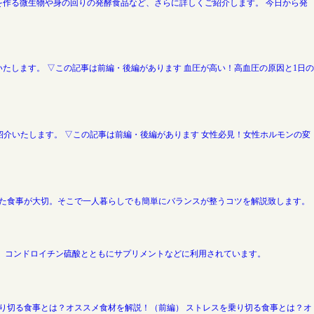
作る微生物や身の回りの発酵食品など、さらに詳しくご紹介します。 今日から発
します。 ▽この記事は前編・後編があります 血圧が高い！高血圧の原因と1日の
介いたします。 ▽この記事は前編・後編があります 女性必見！女性ホルモンの変
た食事が大切。そこで一人暮らしでも簡単にバランスが整うコツを解説致します。
、コンドロイチン硫酸とともにサプリメントなどに利用されています。
り切る食事とは？オススメ食材を解説！（前編） ストレスを乗り切る食事とは？オ