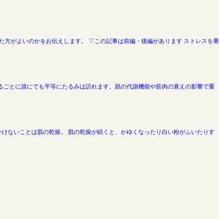
方がよいのかをお伝えします。 ▽この記事は前編・後編があります ストレスを乗
るごとに誰にでも平等にたるみは訪れます。肌の代謝機能や筋肉の衰えの影響で重
けないことは肌の乾燥。 肌の乾燥が続くと、かゆくなったり白い粉がふいたりす