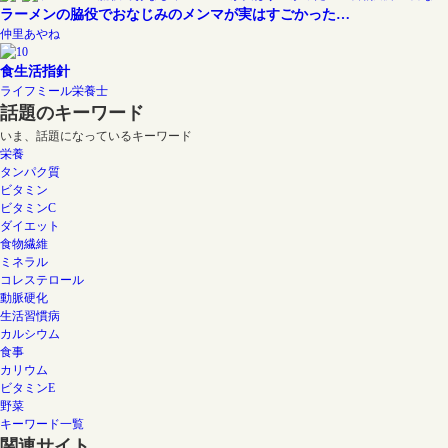
ラーメンの脇役でおなじみのメンマが実はすごかった…
仲里あやね
食生活指針
ライフミール栄養士
話題のキーワード
いま、話題になっているキーワード
栄養
タンパク質
ビタミン
ビタミンC
ダイエット
食物繊維
ミネラル
コレステロール
動脈硬化
生活習慣病
カルシウム
食事
カリウム
ビタミンE
野菜
キーワード一覧
関連サイト