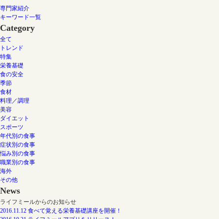
専門家紹介
キーワード一覧
Category
全て
トレンド
特集
栄養基礎
食の安全
季節
食材
料理／調理
美容
ダイエット
スポーツ
年代別の食事
症状別の食事
悩み別の食事
職業別の食事
海外
その他
News
ライフミールからのお知らせ
2016.11.12 食べて覚える栄養基礎講座を開催！