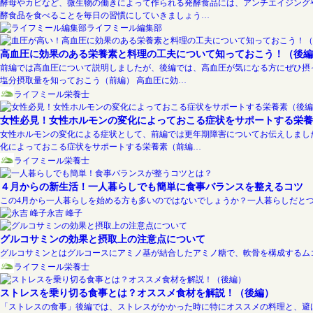
酵母やカビなど、微生物の働きによって作られる発酵食品には、アンチエイジング
酵食品を食べることを毎日の習慣にしていきましょう…
ライフミール編集部
高血圧に効果のある栄養素と料理の工夫について知っておこう！（後編
前編では高血圧について説明しましたが、後編では、高血圧が気になる方にぜひ摂っ
塩分摂取量を知っておこう（前編） 高血圧に効…
ライフミール栄養士
女性必見！女性ホルモンの変化によっておこる症状をサポートする栄養
女性ホルモンの変化による症状として、前編では更年期障害についてお伝えしました
化によっておこる症状をサポートする栄養素（前編…
ライフミール栄養士
４月からの新生活！一人暮らしでも簡単に食事バランスを整えるコツ
この4月から一人暮らしを始める方も多いのではないでしょうか？一人暮らしだと
永吉 峰子
グルコサミンの効果と摂取上の注意点について
グルコサミンとはグルコースにアミノ基が結合したアミノ糖で、軟骨を構成するム
ライフミール栄養士
ストレスを乗り切る食事とは？オススメ食材を解説！（後編）
「ストレスの食事」後編では、ストレスがかかった時に特にオススメの料理と、避け