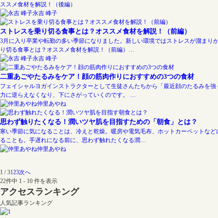
ススメ食材を解説！（後編）
永吉 峰子
ストレスを乗り切る食事とは？オススメ食材を解説！（前編）
3月に入り卒業や転勤の多い季節になりました。新しい環境ではストレスが溜まりが
り切る食事とは？オススメ食材を解説！（前編）…
永吉 峰子
二重あごやたるみをケア！顔の筋肉作りにおすすめの3つの食材
フェイシャルヨガインストラクターとして生徒さんたちから「最近顔のたるみを強
力に逆らえなくなり、下にさがっていくのです。 …
仲里あやね
思わず触りたくなる！潤いツヤ肌を目指すための「朝食」とは？
寒い季節に気になることは、冷えと乾燥。暖房や電気毛布、ホットカーペットなど
ることも。手遅れになる前に、思わず触れたくなる潤…
仲里あやね
1 / 3
1
2
3
次へ
22件中 1 - 10 件を表示
アクセスランキング
人気記事ランキング