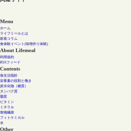
Menu
ホーム
ライフミールとは
新着コラム
食体験イベント(味噌作り体験)
About Lifemeal
利用規約
RSSフィード
Contents
食生活指針
栄養素の役割と働き
炭水化物（糖質）
タンパク質
脂質
ビタミン
ミネラル
食物繊維
フィトケミカル
水
Other