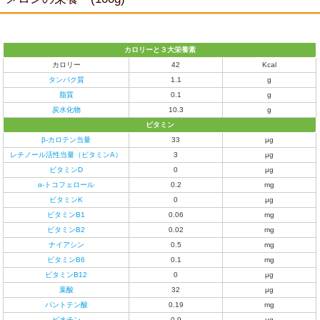
カロリーと
３大栄養素
カロリー
42
Kcal
タンパク質
1.1
g
脂質
0.1
g
炭水化物
10.3
g
ビタミン
β-カロテン当量
33
μg
レチノール活性当量（ビタミンA）
3
μg
ビタミンD
0
μg
α-トコフェロール
0.2
mg
ビタミンK
0
μg
ビタミンB1
0.06
mg
ビタミンB2
0.02
mg
ナイアシン
0.5
mg
ビタミンB6
0.1
mg
ビタミンB12
0
μg
葉酸
32
μg
パントテン酸
0.19
mg
ビオチン
0.9
μg