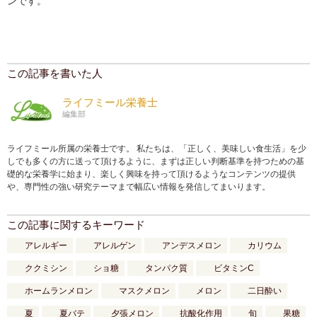
ンです。
この記事を書いた人
ライフミール栄養士
編集部
ライフミール所属の栄養士です。 私たちは、「正しく、美味しい食生活」を少
しでも多くの方に送って頂けるように、まずは正しい判断基準を持つための基
礎的な栄養学に始まり、楽しく興味を持って頂けるようなコンテンツの提供
や、専門性の強い研究テーマまで幅広い情報を発信してまいります。
この記事に関するキーワード
アレルギー
アレルゲン
アンデスメロン
カリウム
ククミシン
ショ糖
タンパク質
ビタミンC
ホームランメロン
マスクメロン
メロン
二日酔い
夏
夏バテ
夕張メロン
抗酸化作用
旬
果糖