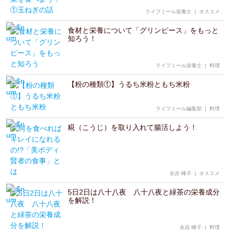
ライフミール栄養士
|
オススメ
食材と栄養について「グリンピース」をもっと
知ろう！
ライフミール栄養士
|
料理
【粉の種類①】うるち米粉ともち米粉
ライフミール編集部
|
料理
糀（こうじ）を取り入れて腸活しよう！
永吉 峰子
|
オススメ
5日2日は八十八夜 八十八夜と緑茶の栄養成分
を解説！
永吉 峰子
|
料理