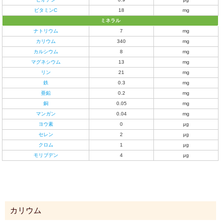
ビタミンC
18
mg
ミネラル
ナトリウム
7
mg
カリウム
340
mg
カルシウム
8
mg
マグネシウム
13
mg
リン
21
mg
鉄
0.3
mg
亜鉛
0.2
mg
銅
0.05
mg
マンガン
0.04
mg
ヨウ素
0
μg
セレン
2
μg
クロム
1
μg
モリブデン
4
μg
カリウム