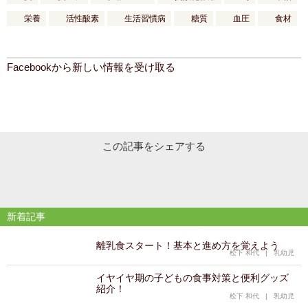
栄養
活性酸素
生活習慣病
糖質
血圧
食材
Facebookから新しい情報を受け取る
この記事をシェアする
新着記事
離乳食スタート！基本と進め方を覚えよう
松下 和代
|
乳幼児
イヤイヤ期の子どもの食事対策と便利グッズ
紹介！
松下 和代
|
乳幼児