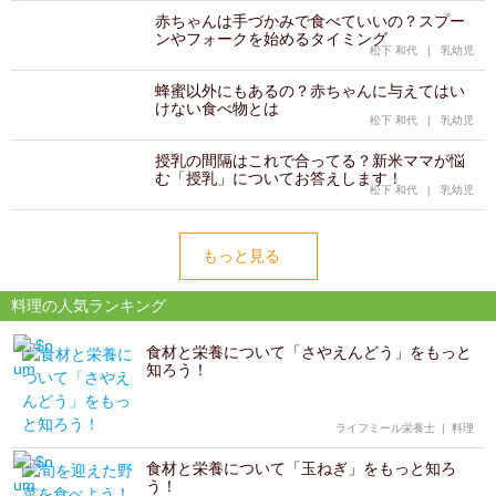
赤ちゃんは手づかみで食べていいの？スプー
ンやフォークを始めるタイミング
松下 和代
|
乳幼児
蜂蜜以外にもあるの？赤ちゃんに与えてはい
けない食べ物とは
松下 和代
|
乳幼児
授乳の間隔はこれで合ってる？新米ママが悩
む「授乳」についてお答えします！
松下 和代
|
乳幼児
もっと見る
料理の人気ランキング
食材と栄養について「さやえんどう」をもっと
知ろう！
ライフミール栄養士
|
料理
食材と栄養について「玉ねぎ」をもっと知ろ
う！