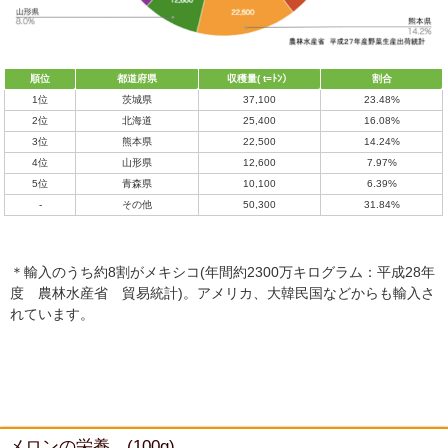
順位
都道府県
収穫量( t=ﾄﾝ）
割合
1位
茨城県
37,100
23.48%
2位
北海道
25,400
16.08%
3位
熊本県
22,500
14.24%
4位
山形県
12,600
7.97%
5位
青森県
10,100
6.39%
-
その他
50,300
31.84%
＊輸入のうち約8割がメキシコ(年間約2300万キログラム：平成28年
度 農林水産省 貿易統計)。アメリカ、大韓民国などからも輸入さ
れています。
メロンの栄養 (100g)