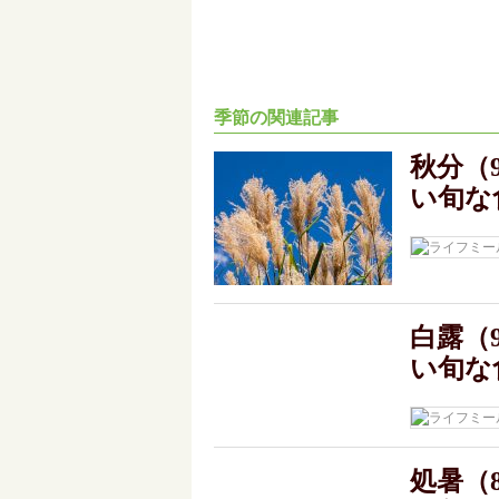
季節の関連記事
秋分（
い旬な
白露（
い旬な
処暑（