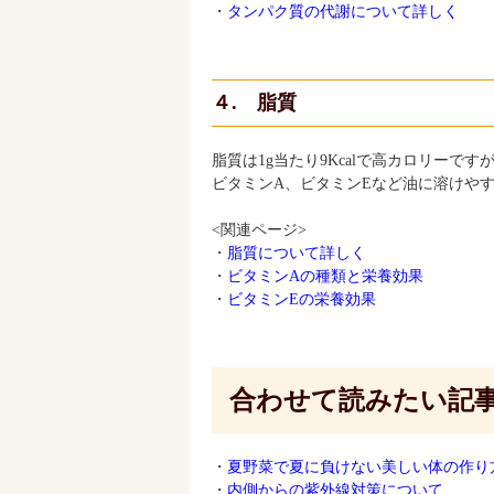
・
タンパク質の代謝について詳しく
４. 脂質
脂質は1g当たり9Kcalで高カロリー
ビタミンA、ビタミンEなど油に溶けや
<関連ページ>
・
脂質について詳しく
・
ビタミンAの種類と栄養効果
・
ビタミンEの栄養効果
合わせて読みたい記
・
夏野菜で夏に負けない美しい体の作り
・
内側からの紫外線対策について