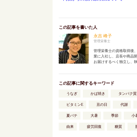
この記事を書いた人
永吉 峰子
管理栄養士
管理栄養士の資格取得後
業に入社し、店長や商品開
お届けするべく独立し、
この記事に関するキーワード
うなぎ
かば焼き
タンパク質
ビタミンE
丑の日
代謝
夏バテ
大暑
季節
小
由来
疲労回復
糖質