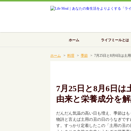
ホーム
ライフミールとは
ホーム
>
料理
>
季節
> 7月25日と8月6日は
7月25日と8月6日
由来と栄養成分を解
だんだん気温の高い日も増え、季節はも
物詩と言えば土用の丑の日のうなぎですね
す。すっかり定着したこの「土用の丑の