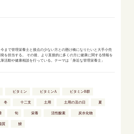
、今まで管理栄養士と接点の少ない方との懸け橋になりたいと大手小売
発を担当する。 その後、より直接的に多くの方に健康に関する情報を
執筆活動や健康相談を行っている。テーマは「身近な管理栄養士」
ビタミン
ビタミンA
ビタミンB群
冬
十二支
土用
土用の丑の日
夏
暑
旬
栄養
活性酸素
炭水化物
脂質
鰻