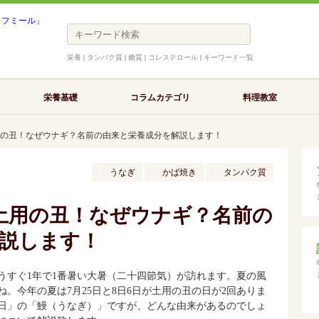
栄養
|
タンパク質
|
糖質
|
コレステロール
|
キーワード一覧
栄養基礎
コラムカテゴリ
料理教室
土用の丑！なぜウナギ？名前の由来と栄養成分を解説します！
うなぎ
かば焼き
タンパク質
は土用の丑！なぜウナギ？名前の
説します！
うすぐ1年で1番暑い大暑（二十四節気）が訪れます。夏の風
。今年の夏は7月25日と8日6日が土用の丑の日が2回ありま
日」の「鰻（うなぎ）」ですが、どんな由来があるのでしょ