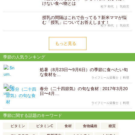
けない食べ物とは
松下 和代
|
乳幼児
授乳の間隔はこれで合ってる？新米ママが悩
む「授乳」についてお答えします！
松下 和代
|
乳幼児
もっと見る
季節の人気ランキング
処暑（8月23日〜9月6日）の季節に食べたい旬
な食材を…
ライフミール栄養士
|
料理
春分（二十四節気）の旬な食材 : 2017年3月20
日〜4月…
ライフミール栄養士
|
料理
季節に関する話題のキーワード
ビタミン
ビタミンC
食材
食物繊維
糖質