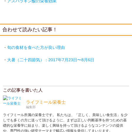
・
アスパラギン酸の栄養効果
合わせて読みたい記事！
・
旬の食材を食べた方が良い理由
・
大暑（二十四節気）：2017年7月23日〜8月6日
この記事を書いた人
ライフミール栄養士
編集部
ライフミール所属の栄養士です。 私たちは、「正しく、美味しい食生活」を少
しでも多くの方に送って頂けるように、まずは正しい判断基準を持つための基
礎的な栄養学に始まり、楽しく興味を持って頂けるようなコンテンツの提供
や、専門性の強い研究テーマまで幅広い情報を発信してまいります。