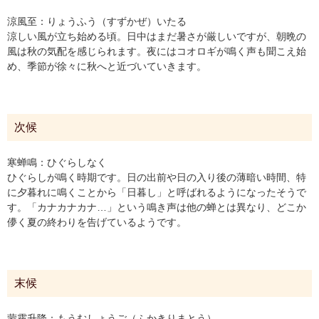
涼風至：りょうふう（すずかぜ）いたる
涼しい風が立ち始める頃。日中はまだ暑さが厳しいですが、朝晩の
風は秋の気配を感じられます。夜にはコオロギが鳴く声も聞こえ始
め、季節が徐々に秋へと近づいていきます。
次候
寒蝉鳴：ひぐらしなく
ひぐらしが鳴く時期です。日の出前や日の入り後の薄暗い時間、特
に夕暮れに鳴くことから「日暮し」と呼ばれるようになったそうで
す。「カナカナカナ…」という鳴き声は他の蝉とは異なり、どこか
儚く夏の終わりを告げているようです。
末候
蒙霧升降：もうむしょうご（ふかきりまとう）