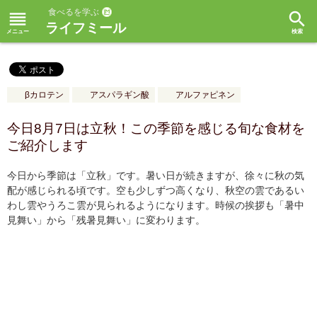
食べるを学ぶ
reorder
search
ライフミール
βカロテン
アスパラギン酸
アルファピネン
今日8月7日は立秋！この季節を感じる旬な食材を
ご紹介します
今日から季節は「立秋」です。暑い日が続きますが、徐々に秋の気
配が感じられる頃です。空も少しずつ高くなり、秋空の雲であるい
わし雲やうろこ雲が見られるようになります。時候の挨拶も「暑中
見舞い」から「残暑見舞い」に変わります。