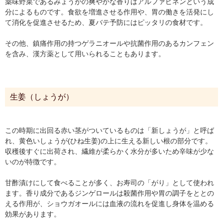
薬味野菜であるみょうがの爽やかな香りはアルファピネンという成
分によるものです。食欲を増進させる作用や、胃の働きを活発にし
て消化を促進させるため、夏バテ予防にはピッタリの食材です。
その他、鎮痛作用の持つゲラニオールや抗菌作用のあるカンフェン
を含み、漢方薬として用いられることもあります。
生姜（しょうが）
この時期に出回る赤い茎がついているものは「新しょうが」と呼ば
れ、黄色いしょうが(ひね生姜)の上に生える新しい根の部分です。
収穫後すぐに出荷され、繊維が柔らかく水分が多いため辛味が少な
いのが特徴です。
甘酢漬けにして食べることが多く、お寿司の「がり」として使われ
ます。香り成分であるジンゲロールは殺菌作用や胃の調子をととの
える作用が、ショウガオールには血液の流れを促進し身体を温める
効果があります。