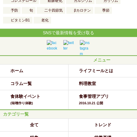
コレステロール
動脈硬化
カルシウム
カリウム
予防
旬
二十四節気
βカロテン
季節
ビタミンB1
老化
SNSで最新情報を受け取る
メニュー
ホーム
ライフミールとは
コラム一覧
料理教室
食体験イベント
食事管理アプリ
(味噌作り体験)
2016.10.21 公開
カテゴリ一覧
全て
トレンド