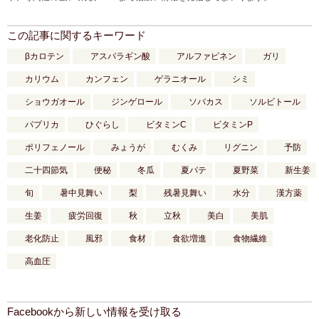
この記事に関するキーワード
βカロテン
アスパラギン酸
アルファピネン
ガリ
カリウム
カンフェン
ゲラニオール
シミ
ショウガオール
ジンゲロール
ソバカス
ソルビトール
パプリカ
ひぐらし
ビタミンC
ビタミンP
ポリフェノール
みょうが
むくみ
リグニン
予防
二十四節気
便秘
冬瓜
夏バテ
夏野菜
新生姜
旬
暑中見舞い
梨
残暑見舞い
水分
漢方薬
生姜
疲労回復
秋
立秋
美白
美肌
老化防止
風邪
食材
食欲増進
食物繊維
高血圧
Facebookから新しい情報を受け取る