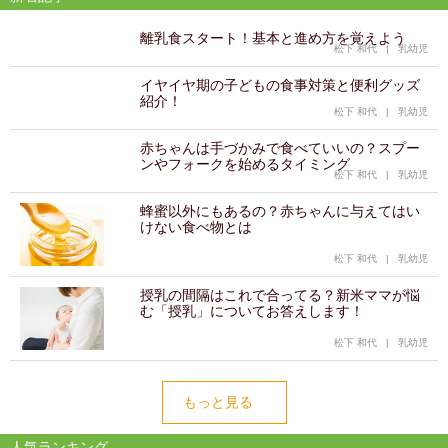
離乳食スタート！基本と進め方を覚えよう
松下 和代
|
乳幼児
イヤイヤ期の子どもの食事対策と便利グッズ
紹介！
松下 和代
|
乳幼児
赤ちゃんは手づかみで食べていいの？スプー
ンやフォークを始めるタイミング
松下 和代
|
乳幼児
蜂蜜以外にもあるの？赤ちゃんに与えてはい
けない食べ物とは
松下 和代
|
乳幼児
授乳の間隔はこれで合ってる？新米ママが悩
む「授乳」についてお答えします！
松下 和代
|
乳幼児
もっと見る
人気ランキング