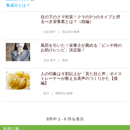
目の下のクマ対策！クマの3つのタイプと摂
るべき栄養素とは？（前編）
永吉 峰子
|
悩み別の食事
風邪を引いた！栄養士が薦める「ピンチ時の
お助けレシピ」決定版！
永吉 峰子
|
食材
人の印象は９割以上が「見た目と声」ボイス
トレーナーが教える美声のつくりかた【後
編】
歌月
|
職業別の食事
6件中 1 - 6 件を表示
新着記事