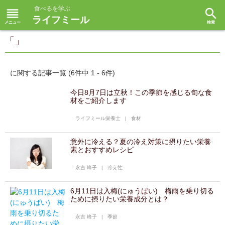
食べるを学ぶ
reorder
search
ライフミール
「」
に関する記事一覧 (6件中 1 - 6件)
今日8月7日は立秋！この季節を感じる旬な食
材をご紹介します
ライフミール栄養士
|
食材
意外に冷える？夏の冷え対策に摂りたい栄養
素とおすすめレシピ
永吉 峰子
|
冷え性
6月11日は入梅(にゅうばい) 梅雨を乗り切る
ために摂りたい栄養成分とは？
永吉 峰子
|
季節