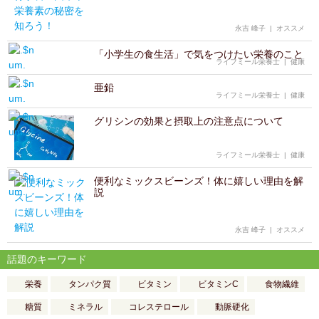
永吉 峰子
|
オススメ
「小学生の食生活」で気をつけたい栄養のこと
ライフミール栄養士
|
健康
亜鉛
ライフミール栄養士
|
健康
グリシンの効果と摂取上の注意点について
ライフミール栄養士
|
健康
便利なミックスビーンズ！体に嬉しい理由を解
説
永吉 峰子
|
オススメ
話題のキーワード
栄養
タンパク質
ビタミン
ビタミンC
食物繊維
糖質
ミネラル
コレステロール
動脈硬化