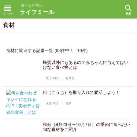
食べるを学ぶ
reorder
search
ライフミール
食材
食材に関連する記事一覧 (93件中 1 - 10件)
蜂蜜以外にもあるの？赤ちゃんに与えてはい
けない食べ物とは
松下 和代
|
乳幼児
糀（こうじ）を取り入れて腸活しよう！
永吉 峰子
|
食材
秋分（9月23日〜10月7日）の季節に食べたい
旬な食材をご紹介