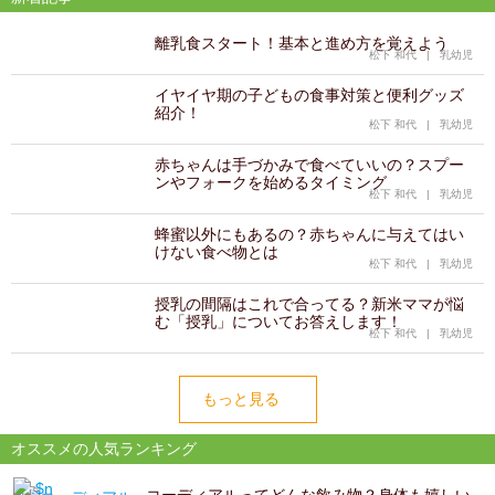
離乳食スタート！基本と進め方を覚えよう
松下 和代
|
乳幼児
イヤイヤ期の子どもの食事対策と便利グッズ
紹介！
松下 和代
|
乳幼児
赤ちゃんは手づかみで食べていいの？スプー
ンやフォークを始めるタイミング
松下 和代
|
乳幼児
蜂蜜以外にもあるの？赤ちゃんに与えてはい
けない食べ物とは
松下 和代
|
乳幼児
授乳の間隔はこれで合ってる？新米ママが悩
む「授乳」についてお答えします！
松下 和代
|
乳幼児
もっと見る
オススメの人気ランキング