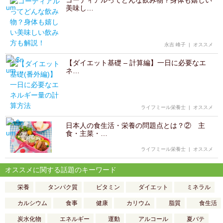
コーディアルってどんな飲み物？身体も嬉しい
美味し…
永吉 峰子
|
オススメ
【ダイエット基礎 – 計算編】一日に必要なエ
ネ…
ライフミール栄養士
|
オススメ
日本人の食生活・栄養の問題点とは？② 主
食・主菜・…
ライフミール栄養士
|
オススメ
オススメに関する話題のキーワード
栄養
タンパク質
ビタミン
ダイエット
ミネラル
カルシウム
食事
健康
カリウム
脂質
食生活
炭水化物
エネルギー
運動
アルコール
夏バテ