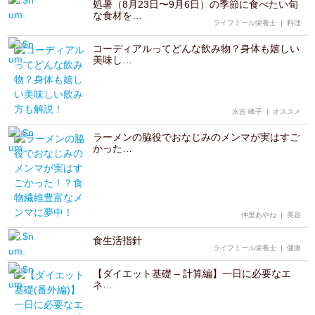
処暑（8月23日〜9月6日）の季節に食べたい旬
な食材を…
ライフミール栄養士
|
料理
コーディアルってどんな飲み物？身体も嬉しい
美味し…
永吉 峰子
|
オススメ
ラーメンの脇役でおなじみのメンマが実はすご
かった…
仲里あやね
|
美容
食生活指針
ライフミール栄養士
|
健康
【ダイエット基礎 – 計算編】一日に必要なエ
ネ…