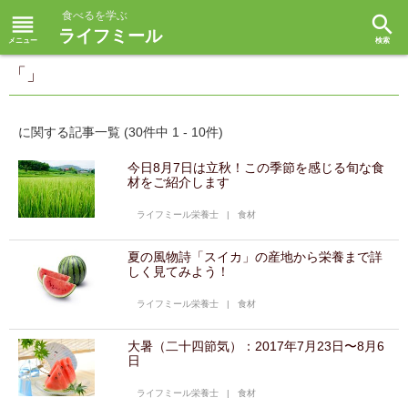
食べるを学ぶ
reorder
search
ライフミール
「」
に関する記事一覧 (30件中 1 - 10件)
今日8月7日は立秋！この季節を感じる旬な食
材をご紹介します
ライフミール栄養士
|
食材
夏の風物詩「スイカ」の産地から栄養まで詳
しく見てみよう！
ライフミール栄養士
|
食材
大暑（二十四節気）：2017年7月23日〜8月6
日
ライフミール栄養士
|
食材