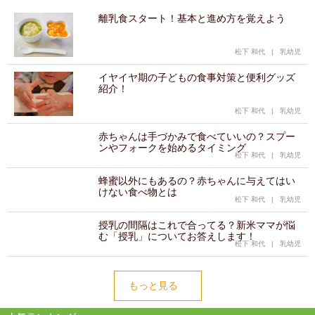
離乳食スタート！基本と進め方を覚えよう
松下 和代
|
乳幼児
イヤイヤ期の子どもの食事対策と便利グッズ
紹介！
松下 和代
|
乳幼児
赤ちゃんは手づかみで食べていいの？スプー
ンやフォークを始めるタイミング
松下 和代
|
乳幼児
蜂蜜以外にもあるの？赤ちゃんに与えてはい
けない食べ物とは
松下 和代
|
乳幼児
授乳の間隔はこれで合ってる？新米ママが悩
む「授乳」についてお答えします！
松下 和代
|
乳幼児
もっと見る