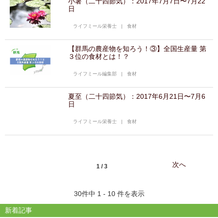
小暑（二十四節気）：2017年7月7日〜7月22
日
ライフミール栄養士
|
食材
【群馬の農産物を知ろう！③】全国生産量 第
３位の食材とは！？
ライフミール編集部
|
食材
夏至（二十四節気）：2017年6月21日〜7月6
日
ライフミール栄養士
|
食材
次へ
1 / 3
30件中 1 - 10 件を表示
新着記事