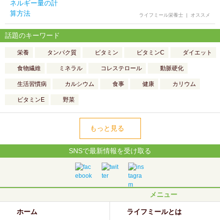
ライフミール栄養士
|
オススメ
話題のキーワード
栄養
タンパク質
ビタミン
ビタミンC
ダイエット
食物繊維
ミネラル
コレステロール
動脈硬化
生活習慣病
カルシウム
食事
健康
カリウム
ビタミンE
野菜
もっと見る
SNSで最新情報を受け取る
メニュー
ホーム
ライフミールとは