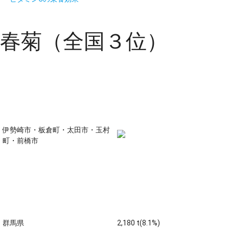
春菊（全国３位）
主な生産地
伊勢崎市・板倉町・太田市・玉村
町・前橋市
生産量 全国第三位 (平成23
年)
群馬県
2,180 t(8.1%)