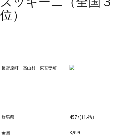
ズッキーニ（全国３
位）
主な生産地
長野原町・高山村・東吾妻町
生産量 全国第三位 (平成22
年)
群馬県
457 t(11.4%)
全国
3,999 t