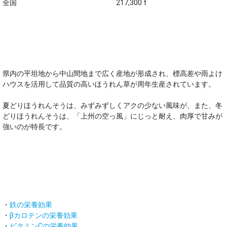
全国
217,300 t
オススメのポイント！
県内の平坦地から中山間地まで広く産地が形成され、標高差や雨よけ
ハウスを活用して品質の高いほうれん草が周年生産されています。
夏どりほうれんそうは、みずみずしくアクの少ない風味が、また、冬
どりほうれんそうは、「上州の空っ風」にじっと耐え、肉厚で甘みが
強いのが特長です。
主な栄養素
・
鉄の栄養効果
・
βカロテンの栄養効果
・
ビタミンCの栄養効果