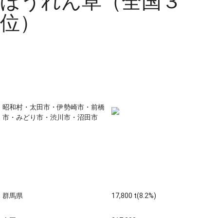
ほうれん草（全国３
位）
主な生産地
昭和村・太田市・伊勢崎市・前橋
市・みどり市・渋川市・沼田市
生産量 全国第二位 (平成23
年)
群馬県
17,800 t(8.2%)