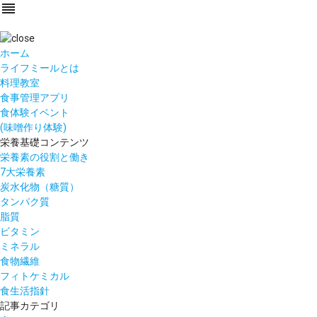
reorder
ホーム
ライフミールとは
料理教室
食事管理アプリ
食体験イベント
(味噌作り体験)
栄養基礎コンテンツ
栄養素の役割と働き
7大栄養素
炭水化物（糖質）
タンパク質
脂質
ビタミン
ミネラル
食物繊維
フィトケミカル
食生活指針
記事カテゴリ