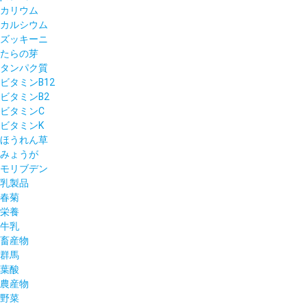
カリウム
カルシウム
ズッキーニ
たらの芽
タンパク質
ビタミンB12
ビタミンB2
ビタミンC
ビタミンK
ほうれん草
みょうが
モリブデン
乳製品
春菊
栄養
牛乳
畜産物
群馬
葉酸
農産物
野菜