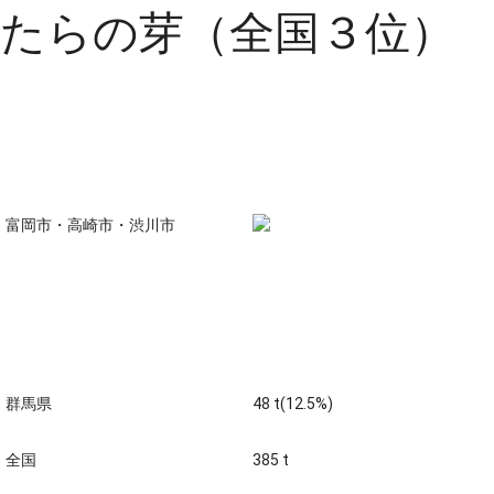
たらの芽（全国３位）
主な生産地
富岡市・高崎市・渋川市
生産量 全国第三位 (平成20
年)
群馬県
48 t(12.5%)
全国
385 t