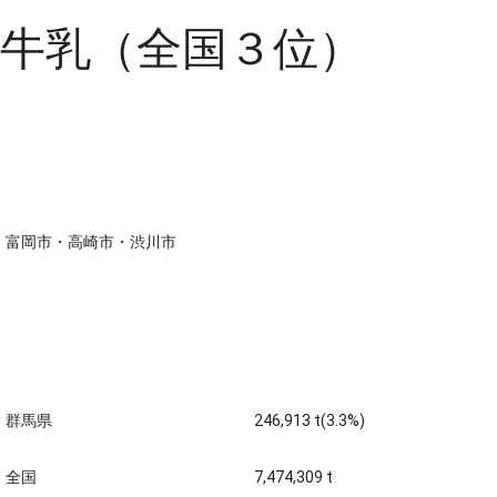
牛乳（全国３位）
主な生産地
富岡市・高崎市・渋川市
生産量 全国第三位 (平成20
年)
群馬県
246,913 t(3.3%)
全国
7,474,309 t