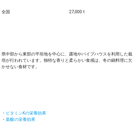
全国
27,000 t
オススメのポイント！
県中部から東部の平坦地を中心に、露地やパイプハウスを利用した栽
培が行われています。独特な香りと柔らかい食感は、冬の鍋料理に欠
かせない食材です。
主な栄養素
・
ビタミンKの栄養効果
・
葉酸の栄養効果