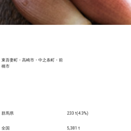
主な生産地
東吾妻町・高崎市・中之条町・前
橋市
生産量 全国第三位 (平成22
年)
群馬県
233 t(4.3%)
全国
5,381 t