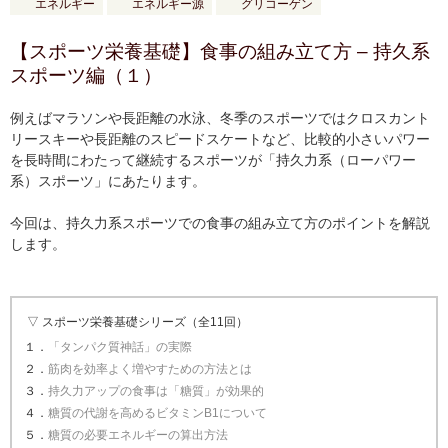
エネルギー
エネルギー源
グリコーゲン
【スポーツ栄養基礎】食事の組み立て方 – 持久系
スポーツ編（１）
例えばマラソンや長距離の水泳、冬季のスポーツではクロスカント
リースキーや長距離のスピードスケートなど、比較的小さいパワー
を長時間にわたって継続するスポーツが「持久力系（ローパワー
系）スポーツ」にあたります。
今回は、持久力系スポーツでの食事の組み立て方のポイントを解説
します。
▽ スポーツ栄養基礎シリーズ（全11回）
１．
「タンパク質神話」の実際
２．
筋肉を効率よく増やすための方法とは
３．
持久力アップの食事は「糖質」が効果的
４．
糖質の代謝を高めるビタミンB1について
５．
糖質の必要エネルギーの算出方法