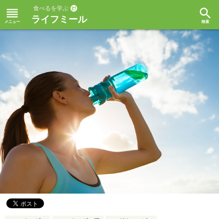
食べるを学ぶ
reorder
search
ライフミール