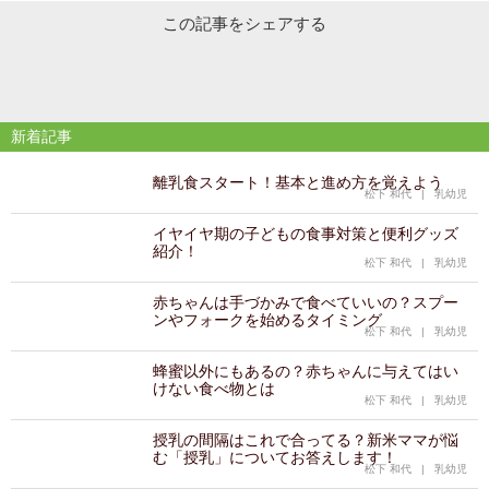
この記事をシェアする
新着記事
離乳食スタート！基本と進め方を覚えよう
松下 和代
|
乳幼児
イヤイヤ期の子どもの食事対策と便利グッズ
紹介！
松下 和代
|
乳幼児
赤ちゃんは手づかみで食べていいの？スプー
ンやフォークを始めるタイミング
松下 和代
|
乳幼児
蜂蜜以外にもあるの？赤ちゃんに与えてはい
けない食べ物とは
松下 和代
|
乳幼児
授乳の間隔はこれで合ってる？新米ママが悩
む「授乳」についてお答えします！
松下 和代
|
乳幼児