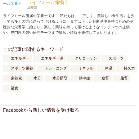
ライフミール栄養士
編集部
ライフミール所属の栄養士です。 私たちは、「正しく、美味しい食生活」を少
しでも多くの方に送って頂けるように、まずは正しい判断基準を持つための基
礎的な栄養学に始まり、楽しく興味を持って頂けるようなコンテンツの提供
や、専門性の強い研究テーマまで幅広い情報を発信してまいります。
この記事に関するキーワード
エネルギー
エネルギー源
グリコーゲン
スポーツ
スポーツ栄養
トレーニング
ミネラル
体温
持久力
栄養素
水分
水分摂取
熱中症
糖質
脂質
補食
Facebookから新しい情報を受け取る