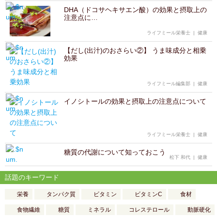
DHA（ドコサヘキサエン酸）の効果と摂取上の
注意点に…
ライフミール栄養士
|
健康
【だし(出汁)のおさらい②】 うま味成分と相乗
効果
ライフミール編集部
|
健康
イノシトールの効果と摂取上の注意点について
ライフミール栄養士
|
健康
糖質の代謝について知っておこう
松下 和代
|
健康
話題のキーワード
栄養
タンパク質
ビタミン
ビタミンC
食材
食物繊維
糖質
ミネラル
コレステロール
動脈硬化