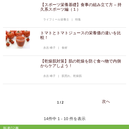
【スポーツ栄養基礎】食事の組み立て方 – 持
久系スポーツ編（１）
ライフミール栄養士
|
特集
トマトとトマトジュースの栄養価の違いを比
較！
永吉 峰子
|
食材
【乾燥肌対策】肌の乾燥を防ぐ食べ物で内側
からケアしよう！
永吉 峰子
|
肌荒れ、乾燥肌
次へ
1 / 2
14件中 1 - 10 件を表示
新着記事