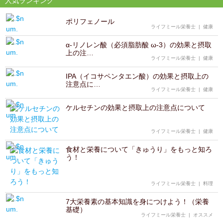
人気ランキング
ポリフェノール
ライフミール栄養士
|
健康
α-リノレン酸（必須脂肪酸 ω-3）の効果と摂取
上の注…
ライフミール栄養士
|
健康
IPA（イコサペンタエン酸）の効果と摂取上の
注意点に…
ライフミール栄養士
|
健康
ケルセチンの効果と摂取上の注意点について
ライフミール栄養士
|
健康
食材と栄養について「きゅうり」をもっと知ろ
う！
ライフミール栄養士
|
料理
7大栄養素の基本知識を身につけよう！（栄養
基礎）
ライフミール栄養士
|
オススメ