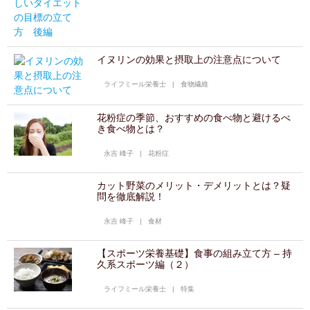
イヌリンの効果と摂取上の注意点について
ライフミール栄養士
|
食物繊維
花粉症の季節、おすすめの食べ物と避けるべ
き食べ物とは？
永吉 峰子
|
花粉症
カット野菜のメリット・デメリットとは？疑
問を徹底解説！
永吉 峰子
|
食材
【スポーツ栄養基礎】食事の組み立て方 – 持
久系スポーツ編（２）
ライフミール栄養士
|
特集