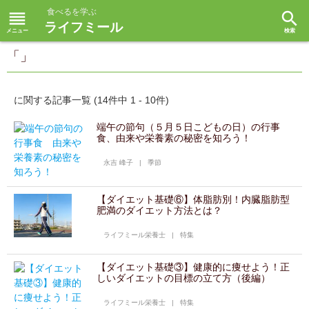
食べるを学ぶ
reorder
search
ライフミール
「」
に関する記事一覧 (14件中 1 - 10件)
端午の節句（５月５日こどもの日）の行事
食、由来や栄養素の秘密を知ろう！
永吉 峰子
|
季節
【ダイエット基礎⑥】体脂肪別！内臓脂肪型
肥満のダイエット方法とは？
ライフミール栄養士
|
特集
【ダイエット基礎③】健康的に痩せよう！正
しいダイエットの目標の立て方（後編）
ライフミール栄養士
|
特集