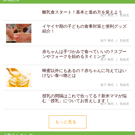
離乳食スタート！基本と進め方を覚えよう
松下 和代
|
乳幼児
イヤイヤ期の子どもの食事対策と便利グッズ
紹介！
松下 和代
|
乳幼児
赤ちゃんは手づかみで食べていいの？スプー
ンやフォークを始めるタイミング
松下 和代
|
乳幼児
蜂蜜以外にもあるの？赤ちゃんに与えてはい
けない食べ物とは
松下 和代
|
乳幼児
授乳の間隔はこれで合ってる？新米ママが悩
む「授乳」についてお答えします！
松下 和代
|
乳幼児
もっと見る