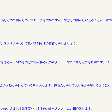
粧品などの外側からのアプローチも大事ですが、やはり内側から変えることが一番の
て、スタミナをつけて夏バテ知らずの体作りをしましょう。
もちろん、旬のものは甘みがあるためポタージュや豆ご飯などにも最適です。 グ
植えのお祭りを行っている所もあります。梅雨入りをして蒸し暑さを感じるようにな
なのか、含まれる栄養素やおすすめの食べ方とともにご紹介致します。