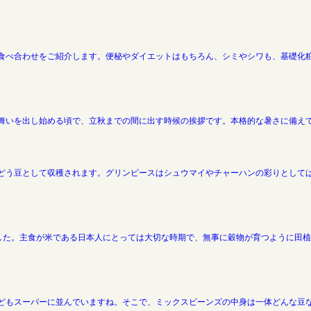
食べ合わせをご紹介します。便秘やダイエットはもちろん、シミやシワも、基礎化
舞いを出し始める頃で、立秋までの間に出す時候の挨拶です。本格的な暑さに備え
どう豆として収穫されます。グリンピースはシュウマイやチャーハンの彩りとしては
ました。主食が米である日本人にとっては大切な時期で、無事に穀物が育つように田
どもスーパーに並んでいますね。そこで、ミックスビーンズの中身は一体どんな豆