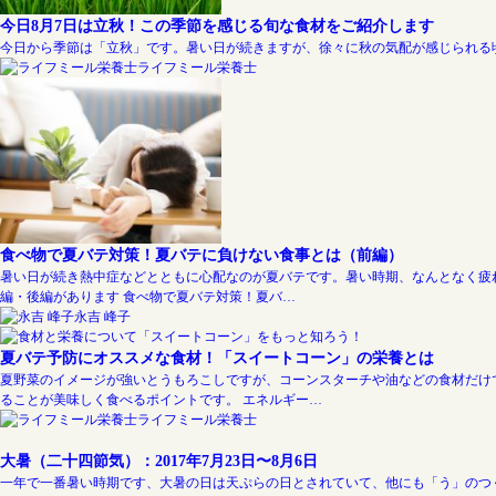
今日8月7日は立秋！この季節を感じる旬な食材をご紹介します
今日から季節は「立秋」です。暑い日が続きますが、徐々に秋の気配が感じられ
ライフミール栄養士
食べ物で夏バテ対策！夏バテに負けない食事とは（前編）
暑い日が続き熱中症などとともに心配なのが夏バテです。暑い時期、なんとなく疲
編・後編があります 食べ物で夏バテ対策！夏バ…
永吉 峰子
夏バテ予防にオススメな食材！「スイートコーン」の栄養とは
夏野菜のイメージが強いとうもろこしですが、コーンスターチや油などの食材だけ
ることが美味しく食べるポイントです。 エネルギー…
ライフミール栄養士
大暑（二十四節気）：2017年7月23日〜8月6日
一年で一番暑い時期です、大暑の日は天ぷらの日とされていて、他にも「う」のつ