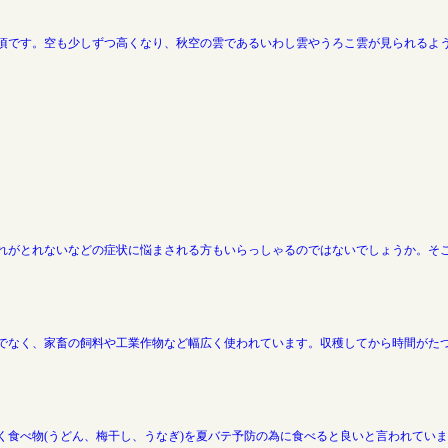
る頃です。空も少しずつ高くなり、秋空の雲であるいわし雲やうろこ雲が見られるよ
れがとれないなどの症状に悩まされる方もいらっしゃるのではないでしょうか。そこ
でなく、家畜の飼料や工業作物など幅広く使われています。収穫してから時間がた
く食べ物(うどん、梅干し、うなぎ)を夏バテ予防の為に食べると良いと言われてい