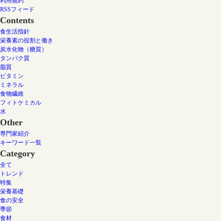
利用規約
RSSフィード
Contents
食生活指針
栄養素の役割と働き
炭水化物（糖質）
タンパク質
脂質
ビタミン
ミネラル
食物繊維
フィトケミカル
水
Other
専門家紹介
キーワード一覧
Category
全て
トレンド
特集
栄養基礎
食の安全
季節
食材