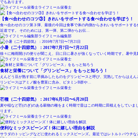
でもあります。
ライフミール栄養士
【食べ合わせのコツ③】きれいをサポートする食べ合わせを学ぼう！
食べ合わせのコツ第３弾、最後の今回は食事で体の内側からきれいをサポートする
近道です。 そのためには、第一弾、第二弾からお伝…
ライフミール編集部
小暑（二十四節気）：2017年7月7日〜7月22日
徐々に梅雨開けの便りが聞こえ、日に日に暑さが強くなっていく時期です。暑中見
ライフミール栄養士
食材と栄養について「グリンピース」をもっと知ろう！
えんどう豆が熟す前に早摘みしたものをグリンピースと呼び、完熟してからはえん
リンピースはアミノ酸を豊富に含み、ビタミンB群や…
ライフミール栄養士
芒種（二十四節気）：2017年6月5日〜6月20日
麦や稲など芒(のぎ)のある穀物の種をまく時期で昔はこの時期に田植えをしてい
ります。
ライフミール栄養士
便利なミックスビーンズ！体に嬉しい理由を解説
サラダのトッピングなどに使われるミックスビーンズ。最近ではレトルトパウチな