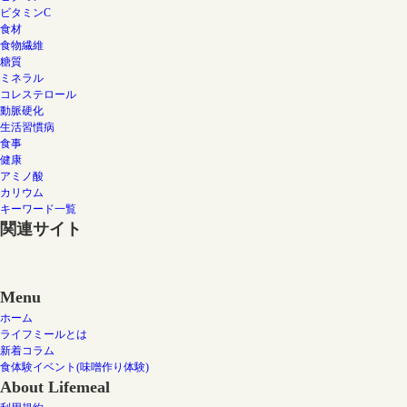
ビタミンC
食材
食物繊維
糖質
ミネラル
コレステロール
動脈硬化
生活習慣病
食事
健康
アミノ酸
カリウム
キーワード一覧
関連サイト
Menu
ホーム
ライフミールとは
新着コラム
食体験イベント(味噌作り体験)
About Lifemeal