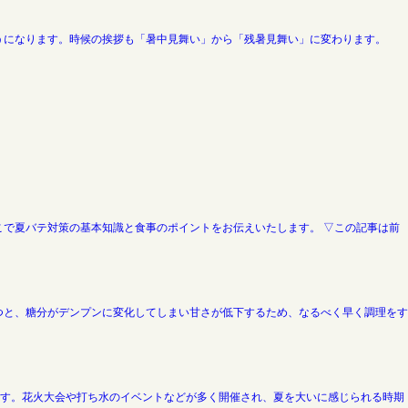
うになります。時候の挨拶も「暑中見舞い」から「残暑見舞い」に変わります。
で夏バテ対策の基本知識と食事のポイントをお伝えいたします。 ▽この記事は前
つと、糖分がデンプンに変化してしまい甘さが低下するため、なるべく早く調理をす
ます。花火大会や打ち水のイベントなどが多く開催され、夏を大いに感じられる時期