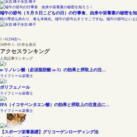
永吉 峰子
端午の節句（５月５日こどもの日）の行事食、由来や栄養素の秘密を知
桜の季節も終わり、春も本格化。端午の節句もすぐそこですね。端午の節句といえ
永吉 峰子
1 / 4
1
2
3
4
次へ
34件中 1 - 10 件を表示
アクセスランキング
人気記事ランキング
α-リノレン酸（必須脂肪酸 ω-3）の効果と摂取上の注…
ライフミール栄養士
ポリフェノール
ライフミール栄養士
IPA（イコサペンタエン酸）の効果と摂取上の注意点に…
ライフミール栄養士
【スポーツ栄養基礎】グリコーゲンローディング法