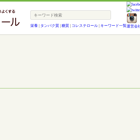
栄養
|
タンパク質
|
糖質
|
コレステロール
|
キーワード一覧
運営会