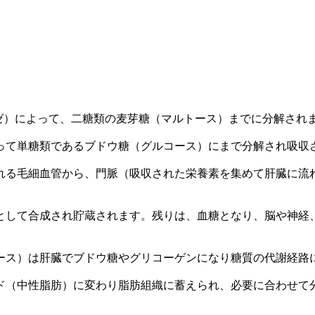
ゼ）によって、二糖類の麦芽糖（マルトース）までに分解され
って単糖類であるブドウ糖（グルコース）にまで分解され吸収
れる毛細血管から、門脈（吸収された栄養素を集めて肝臓に流
として合成され貯蔵されます。残りは、血糖となり、脳や神経
ース）は肝臓でブドウ糖やグリコーゲンになり糖質の代謝経路
ド（中性脂肪）に変わり脂肪組織に蓄えられ、必要に合わせて