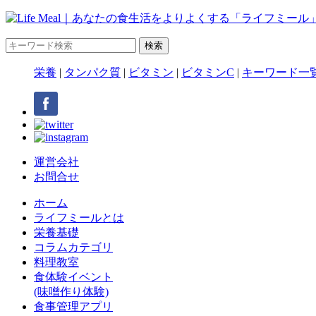
栄養
|
タンパク質
|
ビタミン
|
ビタミンC
|
キーワード一
運営会社
お問合せ
ホーム
ライフミールとは
栄養基礎
コラムカテゴリ
料理教室
食体験イベント
(味噌作り体験)
食事管理アプリ