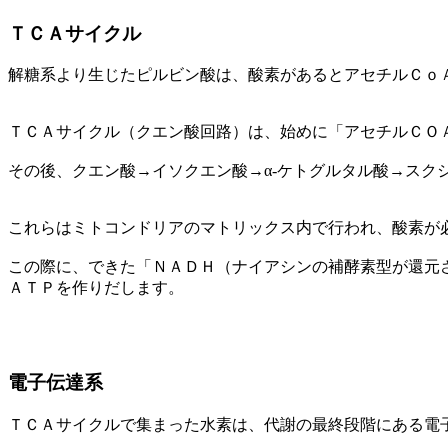
ＴＣＡサイクル
解糖系より生じたピルビン酸は、酸素があるとアセチルＣｏ
ＴＣＡサイクル（クエン酸回路）は、始めに「アセチルＣＯ
その後、クエン酸→イソクエン酸→α‐ケトグルタル酸→スク
これらはミトコンドリアのマトリックス内で行われ、酸素が
この際に、できた「ＮＡＤＨ（ナイアシンの補酵素型が還元
ＡＴＰを作りだします。
電子伝達系
ＴＣＡサイクルで集まった水素は、代謝の最終段階にある電