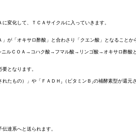
Ａに変化して、ＴＣＡサイクルに入っていきます。
Ａ」が「オキサロ酢酸」と合わさり「クエン酸」となることか
シニルＣＯＡ→コハク酸→フマル酸→リンゴ酸→オキサロ酢酸
必要となります。
されたもの）」や「ＦＡＤＨ₂（ビタミンＢ₂の補酵素型が還元
子伝達系へと送られます。