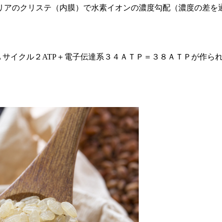
リアのクリステ（内膜）で水素イオンの濃度勾配（濃度の差を
Ａサイクル２ATP＋電子伝達系３４ＡＴＰ＝３８ＡＴＰが作ら