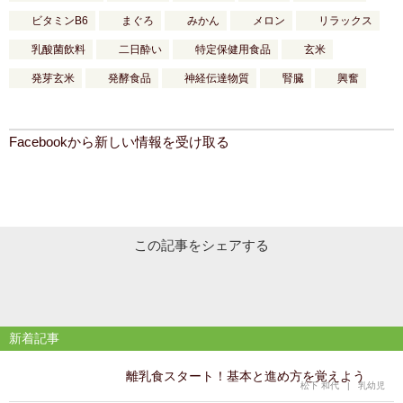
ビタミンB6
まぐろ
みかん
メロン
リラックス
乳酸菌飲料
二日酔い
特定保健用食品
玄米
発芽玄米
発酵食品
神経伝達物質
腎臓
興奮
Facebookから新しい情報を受け取る
この記事をシェアする
新着記事
離乳食スタート！基本と進め方を覚えよう
松下 和代
|
乳幼児