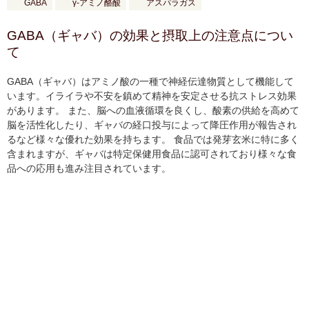
GABA
γ-アミノ酪酸
アスパラガス
GABA（ギャバ）の効果と摂取上の注意点につい
て
GABA（ギャバ）はアミノ酸の一種で神経伝達物質として機能して
います。イライラや不安を鎮めて精神を安定させる抗ストレス効果
があります。 また、脳への血液循環を良くし、酸素の供給を高めて
脳を活性化したり、ギャバの経口投与によって降圧作用が報告され
るなど様々な優れた効果を持ちます。 食品では発芽玄米に特に多く
含まれますが、ギャバは特定保健用食品に認可されており様々な食
品への応用も進み注目されています。