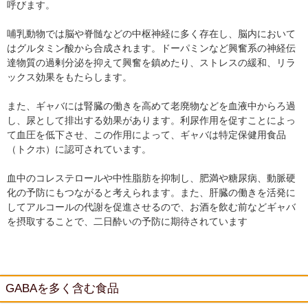
呼びます。
哺乳動物では脳や脊髄などの中枢神経に多く存在し、脳内において
はグルタミン酸から合成されます。ドーパミンなど興奮系の神経伝
達物質の過剰分泌を抑えて興奮を鎮めたり、ストレスの緩和、リラ
ックス効果をもたらします。
また、ギャバには腎臓の働きを高めて老廃物などを血液中からろ過
し、尿として排出する効果があります。利尿作用を促すことによっ
て血圧を低下させ、この作用によって、ギャバは特定保健用食品
（トクホ）に認可されています。
血中のコレステロールや中性脂肪を抑制し、肥満や糖尿病、動脈硬
化の予防にもつながると考えられます。また、肝臓の働きを活発に
してアルコールの代謝を促進させるので、お酒を飲む前などギャバ
を摂取することで、二日酔いの予防に期待されています
GABAを多く含む食品