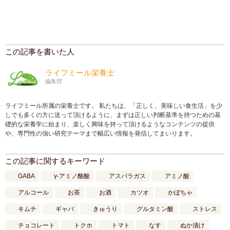
この記事を書いた人
ライフミール栄養士
編集部
ライフミール所属の栄養士です。 私たちは、「正しく、美味しい食生活」を少
しでも多くの方に送って頂けるように、まずは正しい判断基準を持つための基
礎的な栄養学に始まり、楽しく興味を持って頂けるようなコンテンツの提供
や、専門性の強い研究テーマまで幅広い情報を発信してまいります。
この記事に関するキーワード
GABA
γ-アミノ酪酸
アスパラガス
アミノ酸
アルコール
お茶
お酒
カツオ
かぼちゃ
キムチ
ギャバ
きゅうり
グルタミン酸
ストレス
チョコレート
トクホ
トマト
なす
ぬか漬け