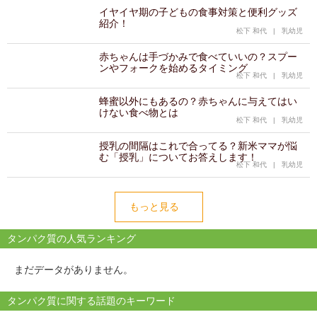
イヤイヤ期の子どもの食事対策と便利グッズ
紹介！
松下 和代
|
乳幼児
赤ちゃんは手づかみで食べていいの？スプー
ンやフォークを始めるタイミング
松下 和代
|
乳幼児
蜂蜜以外にもあるの？赤ちゃんに与えてはい
けない食べ物とは
松下 和代
|
乳幼児
授乳の間隔はこれで合ってる？新米ママが悩
む「授乳」についてお答えします！
松下 和代
|
乳幼児
もっと見る
タンパク質の人気ランキング
まだデータがありません。
タンパク質に関する話題のキーワード