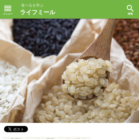
食べるを学ぶ
reorder
search
ライフミール