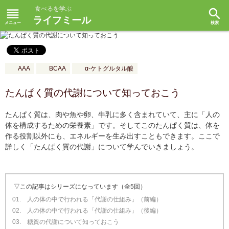
食べるを学ぶ
reorder
search
ライフミール
AAA
BCAA
α-ケトグルタル酸
たんぱく質の代謝について知っておこう
たんぱく質は、肉や魚や卵、牛乳に多く含まれていて、主に「人の
体を構成するための栄養素」です。そしてこのたんぱく質は、体を
作る役割以外にも、エネルギーを生み出すこともできます。ここで
詳しく「たんぱく質の代謝」について学んでいきましょう。
▽この記事はシリーズになっています（全5回）
01. 人の体の中で行われる「代謝の仕組み」（前編）
02. 人の体の中で行われる「代謝の仕組み」（後編）
03. 糖質の代謝について知っておこう