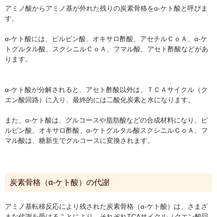
アミノ酸からアミノ基が外れた残りの炭素骨格をα‐ケト酸と呼びま
す。
α‐ケト酸には、ピルビン酸、オキサロ酢酸、アセチルＣｏＡ、α‐ケ
トグルタル酸、スクシニルＣｏＡ、フマル酸、アセト酢酸などがあ
ります。
α‐ケト酸が分解されると、アセト酢酸以外は、ＴＣＡサイクル（ク
エン酸回路）に入り、最終的には二酸化炭素と水になります。
また、α-ケト酸は、グルコースや脂肪酸などの合成材料になり、ピ
ルビン酸、オキサロ酢酸、α‐ケトグルタル酸スクシニルＣｏＡ、フ
マル酸は、糖新生でグルコースに変換されます。
炭素骨格（α‐ケト酸）の代謝
アミノ基転移反応により残された炭素骨格（α-ケト酸）は、さまざ
まな代謝を受けることにより、それぞれTCAサイクル（クエン酸回