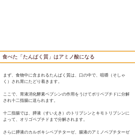
食べた「たんぱく質」はアミノ酸になる
まず、食物中に含まれるたんぱく質は、口の中で、咀嚼（そしゃ
く）され胃にたどり着きます。
ここで、胃液消化酵素ペプシンの作用をうけてポリペプチドに分解
され十二指腸に送られます。
十二指腸では、膵液（すいえき）のトリプシンとキモトリプシンに
よって、オリゴペプチドまで分解されます。
さらに膵液のカルボキシペプチターゼ、腸液のアミノペプチターゼ