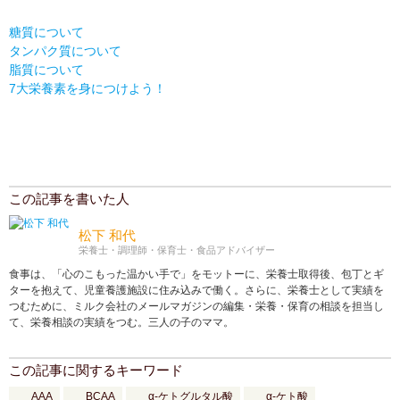
糖質について
タンパク質について
脂質について
7大栄養素を身につけよう！
この記事を書いた人
松下 和代
栄養士・調理師・保育士・食品アドバイザー
食事は、「心のこもった温かい手で」をモットーに、栄養士取得後、包丁とギ
ターを抱えて、児童養護施設に住み込みで働く。さらに、栄養士として実績を
つむために、ミルク会社のメールマガジンの編集・栄養・保育の相談を担当し
て、栄養相談の実績をつむ。三人の子のママ。
この記事に関するキーワード
AAA
BCAA
α-ケトグルタル酸
α-ケト酸