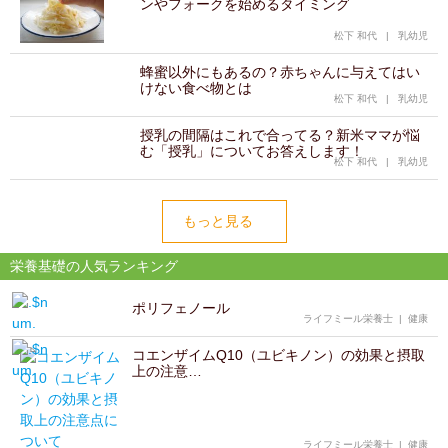
ンやフォークを始めるタイミング
松下 和代
|
乳幼児
蜂蜜以外にもあるの？赤ちゃんに与えてはい
けない食べ物とは
松下 和代
|
乳幼児
授乳の間隔はこれで合ってる？新米ママが悩
む「授乳」についてお答えします！
松下 和代
|
乳幼児
もっと見る
栄養基礎の人気ランキング
ポリフェノール
ライフミール栄養士
|
健康
コエンザイムQ10（ユビキノン）の効果と摂取
上の注意…
ライフミール栄養士
|
健康