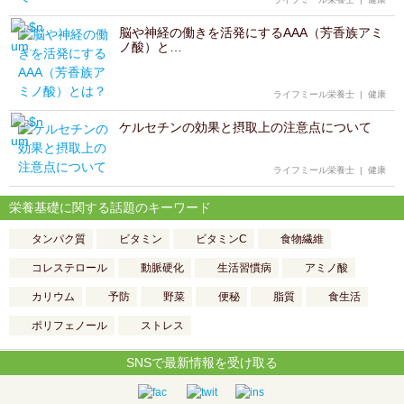
脳や神経の働きを活発にするAAA（芳香族アミ
ノ酸）と…
ライフミール栄養士
|
健康
ケルセチンの効果と摂取上の注意点について
ライフミール栄養士
|
健康
栄養基礎に関する話題のキーワード
タンパク質
ビタミン
ビタミンC
食物繊維
コレステロール
動脈硬化
生活習慣病
アミノ酸
カリウム
予防
野菜
便秘
脂質
食生活
ポリフェノール
ストレス
SNSで最新情報を受け取る