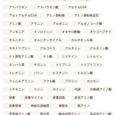
アスパラギン
アスパラギン酸
アセチルCoA
アセトアセチルCoA
アミノ基転移
アミノ基転移反応
アミノ酸
アラニン
アルギニン
アルギノコハク酸
アンモニア
イソロイシン
オキサロ酢酸
オリゴペプチド
オルニチン
オルニチンサイクル
カルボキシル基
キモトリプシン
グルコース
グルタミン
グルタミン酸
ケト原性アミノ酸
ケト酸
システイン
シトルリン
タンパク質
チロシン
トリプシン
トリプトファン
トレオニン
バリン
ヒスチジン
ピルビン酸
フェニルアラニン
フマル酸
プロリン
ホルモン
メチオニン
リジン
ロイシン
代謝
分岐鎖アミノ酸
尿素
尿素サイクル
尿素回路
必須アミノ酸
炭素骨格
神経伝達物質
糖新生
脱アミノ
芳香族アミノ酸
蛋白質
酸化的脱アミノ
非必須アミノ酸