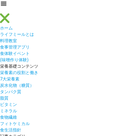
reorder
ホーム
ライフミールとは
料理教室
食事管理アプリ
食体験イベント
(味噌作り体験)
栄養基礎コンテンツ
栄養素の役割と働き
7大栄養素
炭水化物（糖質）
タンパク質
脂質
ビタミン
ミネラル
食物繊維
フィトケミカル
食生活指針