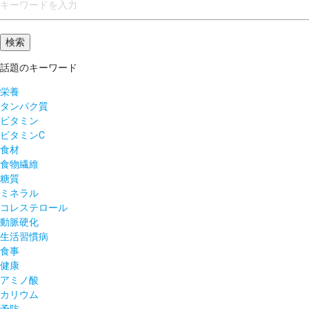
話題のキーワード
栄養
タンパク質
ビタミン
ビタミンC
食材
食物繊維
糖質
ミネラル
コレステロール
動脈硬化
生活習慣病
食事
健康
アミノ酸
カリウム