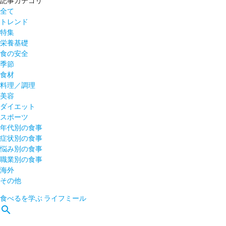
記事カテゴリ
全て
トレンド
特集
栄養基礎
食の安全
季節
食材
料理／調理
美容
ダイエット
スポーツ
年代別の食事
症状別の食事
悩み別の食事
職業別の食事
海外
その他
食べるを学ぶ
ライフミール
search