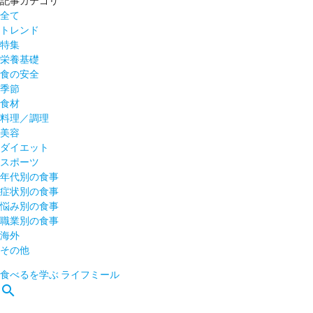
記事カテゴリ
全て
トレンド
特集
栄養基礎
食の安全
季節
食材
料理／調理
美容
ダイエット
スポーツ
年代別の食事
症状別の食事
悩み別の食事
職業別の食事
海外
その他
食べるを学ぶ
ライフミール
search