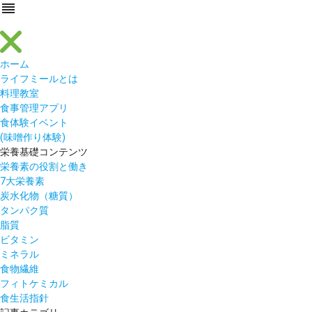
reorder
ホーム
ライフミールとは
料理教室
食事管理アプリ
食体験イベント
(味噌作り体験)
栄養基礎コンテンツ
栄養素の役割と働き
7大栄養素
炭水化物（糖質）
タンパク質
脂質
ビタミン
ミネラル
食物繊維
フィトケミカル
食生活指針