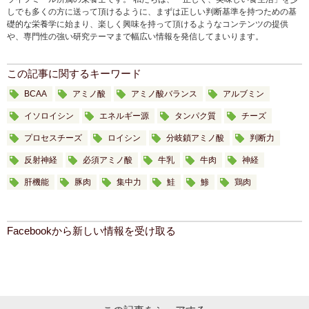
しでも多くの方に送って頂けるように、まずは正しい判断基準を持つための基
礎的な栄養学に始まり、楽しく興味を持って頂けるようなコンテンツの提供
や、専門性の強い研究テーマまで幅広い情報を発信してまいります。
この記事に関するキーワード
BCAA
アミノ酸
アミノ酸バランス
アルブミン
イソロイシン
エネルギー源
タンパク質
チーズ
プロセスチーズ
ロイシン
分岐鎖アミノ酸
判断力
反射神経
必須アミノ酸
牛乳
牛肉
神経
肝機能
豚肉
集中力
鮭
鯵
鶏肉
Facebookから新しい情報を受け取る