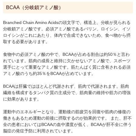
BCAA（分岐鎖アミノ酸）
Branched Chain Amino Acidsの頭文字で、構造上、分岐が見られる
分岐鎖アミノ酸です。必須アミノ酸であるバリン、ロイシン、イソ
ロイシンがこれにあたり、体内で合成できないため、食べ物から摂
取する必要があります。
食物中の必須アミノ酸の中で、BCAAが占める割合は約50％と言わ
れています。筋肉の成長と維持に欠かせないアミノ酸で、スポーツ
選手にとって重要なアミノ酸です。筋たんぱく質に含有される必須
アミノ酸のうち約35％をBCAAが占めています。
BCAAは肝臓ではほとんど代謝されず、筋肉で代謝されます。筋肉
繊維を構成するタンパク質の主成分で、筋肉量の維持や筋力の増強
に効果があります。
運動中のエネルギーとなり、運動後の筋疲労を回復や筋肉の修復の
働きもあるため運動の前後に摂取するのが効果的です。 また、肝不
全の患者においてはBCAAの血中濃度が低く、BCAAが肝不全に伴う
脳症の発症予防に利用されています。