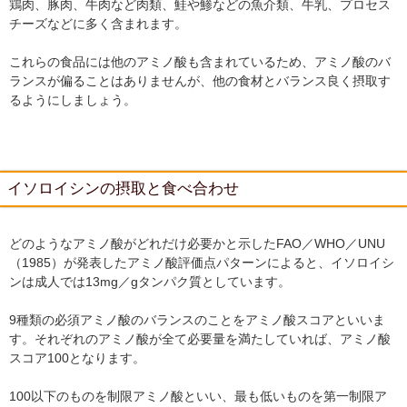
鶏肉、豚肉、牛肉など肉類、鮭や鯵などの魚介類、牛乳、プロセス
チーズなどに多く含まれます。
これらの食品には他のアミノ酸も含まれているため、アミノ酸のバ
ランスが偏ることはありませんが、他の食材とバランス良く摂取す
るようにしましょう。
イソロイシンの摂取と食べ合わせ
どのようなアミノ酸がどれだけ必要かと示したFAO／WHO／UNU
（1985）が発表したアミノ酸評価点パターンによると、イソロイシ
ンは成人では13mg／gタンパク質としています。
9種類の必須アミノ酸のバランスのことをアミノ酸スコアといいま
す。それぞれのアミノ酸が全て必要量を満たしていれば、アミノ酸
スコア100となります。
100以下のものを制限アミノ酸といい、最も低いものを第一制限ア