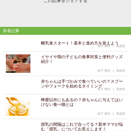
この記事をシェアする
新着記事
離乳食スタート！基本と進め方を覚えよう
松下 和代
|
乳幼児
イヤイヤ期の子どもの食事対策と便利グッズ
紹介！
松下 和代
|
乳幼児
赤ちゃんは手づかみで食べていいの？スプー
ンやフォークを始めるタイミング
松下 和代
|
乳幼児
蜂蜜以外にもあるの？赤ちゃんに与えてはい
けない食べ物とは
松下 和代
|
乳幼児
授乳の間隔はこれで合ってる？新米ママが悩
む「授乳」についてお答えします！