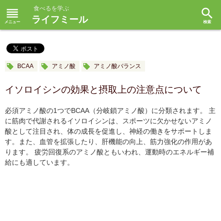
食べるを学ぶ
reorder
search
ライフミール
BCAA
アミノ酸
アミノ酸バランス
イソロイシンの効果と摂取上の注意点について
必須アミノ酸の1つでBCAA（分岐鎖アミノ酸）に分類されます。 主
に筋肉で代謝されるイソロイシンは、スポーツに欠かせないアミノ
酸として注目され、体の成長を促進し、神経の働きをサポートしま
す。また、血管を拡張したり、肝機能の向上、筋力強化の作用があ
ります。 疲労回復系のアミノ酸ともいわれ、運動時のエネルギー補
給にも適しています。