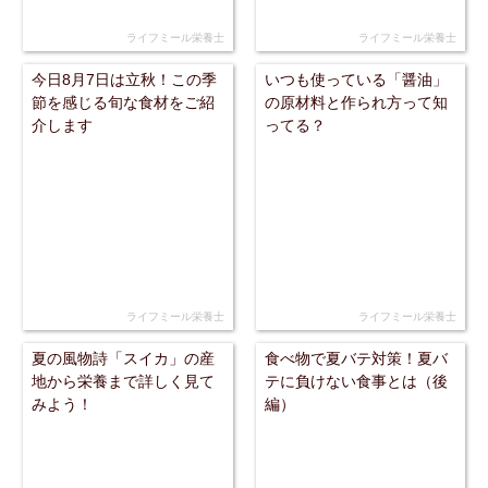
ライフミール栄養士
ライフミール栄養士
今日8月7日は立秋！この季
いつも使っている「醤油」
節を感じる旬な食材をご紹
の原材料と作られ方って知
介します
ってる？
ライフミール栄養士
ライフミール栄養士
夏の風物詩「スイカ」の産
食べ物で夏バテ対策！夏バ
地から栄養まで詳しく見て
テに負けない食事とは（後
みよう！
編）