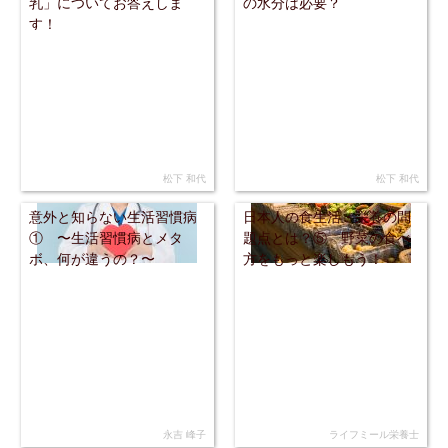
乳」についてお答えしま
の水分は必要？
す！
松下 和代
松下 和代
意外と知らない生活習慣病
日本人の食生活・栄養の問
① 〜生活習慣病とメタ
題点とは？⑤ 野菜の食べ
ボ、何が違うの？〜
方をもっと楽しもう！
永吉 峰子
ライフミール栄養士