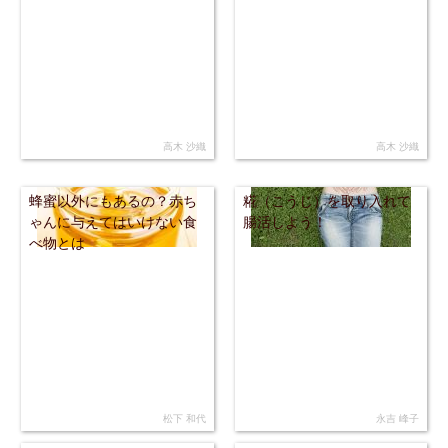
高木 沙織
高木 沙織
蜂蜜以外にもあるの？赤ち
糀（こうじ）を取り入れて
ゃんに与えてはいけない食
腸活しよう！
べ物とは
松下 和代
永吉 峰子