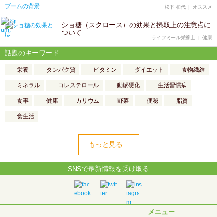
松下 和代
|
オススメ
ショ糖（スクロース）の効果と摂取上の注意点に
ついて
ライフミール栄養士
|
健康
話題のキーワード
栄養
タンパク質
ビタミン
ダイエット
食物繊維
ミネラル
コレステロール
動脈硬化
生活習慣病
食事
健康
カリウム
野菜
便秘
脂質
食生活
もっと見る
SNSで最新情報を受け取る
メニュー