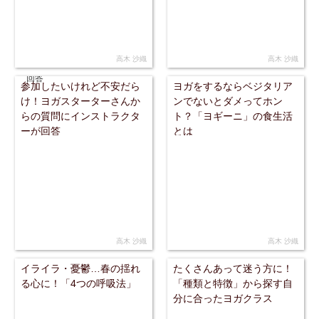
高木 沙織
高木 沙織
参加したいけれど不安だら
ヨガをするならベジタリア
け！ヨガスターターさんか
ンでないとダメってホン
らの質問にインストラクタ
ト？「ヨギーニ」の食生活
ーが回答
とは
高木 沙織
高木 沙織
イライラ・憂鬱…春の揺れ
たくさんあって迷う方に！
る心に！「4つの呼吸法」
「種類と特徴」から探す自
分に合ったヨガクラス