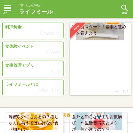
食べるを学ぶ
reorder
search
ライフミール
New
離乳食スタート！基本と進め
料理教室
Cooking
方を覚えよう
食体験イベント
Event
食事管理アプリ
App
ライフミールとは
About us
松下 和代
オススメ
健康
美容
スポーツ
料理
蜂蜜以外にもあるの？赤ち
意外と知らない生活習慣病
ゃんに与えてはいけない食
① 〜生活習慣病とメタ
べ物とは
ボ、何が違うの？〜