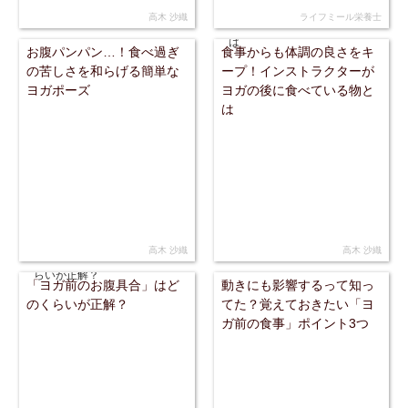
高木 沙織
ライフミール栄養士
お腹パンパン…！食べ過ぎ
食事からも体調の良さをキ
の苦しさを和らげる簡単な
ープ！インストラクターが
ヨガポーズ
ヨガの後に食べている物と
は
高木 沙織
高木 沙織
「ヨガ前のお腹具合」はど
動きにも影響するって知っ
のくらいが正解？
てた？覚えておきたい「ヨ
ガ前の食事」ポイント3つ