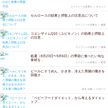
ライフミール栄養士
|
オススメ
セルロースの効果と摂取上の注意点について
ライフミール栄養士
|
健康
コエンザイムQ10（ユビキノン）の効果と摂取上
の注意…
ライフミール栄養士
|
健康
処暑（8月23日〜9月6日）の季節に食べたい旬な
食材を…
ライフミール栄養士
|
料理
ビールにそうめん、かき氷…冷えた胃腸の働きを
回復さ…
高木 沙織
|
スポーツ
「ベビーフードダイエット」から考えるダイエッ
トブ…