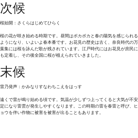
次候
桜始開：さくらはじめてひらく
桜の花が咲き始める時期です。昼間はポカポカと春の陽気を感じられる
ようになり、いよいよ春本番です。お花見の歴史は古く、奈良時代の万
葉集には桜を詠んだ歌が残されています。江戸時代にはお花見が庶民に
も定着し、その後全国に桜が植えられていきました。
末候
雷乃発声：かみなりすなわちこえをはっす
遠くで雷が鳴り始める頃です。気温が少しずつ上ってくると大気が不安
定になり雷雲が発生しやすくなります。この時期の雷を春雷と呼び、ヒ
ョウを伴い作物に被害を被害が出ることもあります。