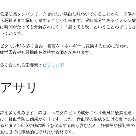
低脂肪高タンパクで、クセのない淡白な味わいであることから、子供か
ら高齢者まで幅広く食することが出来ます。旨味成分であるイノシン酸
は時間がたっても分解されにくく「腐っても鯛」ということわざにもな
っています。
ビタミンB1を多く含み、糖質をエネルギーに変換するために使われ、
疲労回復や神経機能を維持する働きがあります。
多く含まれる栄養素：
ビタミンB1
アサリ
鉄を多く含みます。鉄は、ヘモグロビンの成分になり全身に酸素を運
び、貧血予防に効果があります。また、赤血球の生成を助ける働きのあ
るビタミンB12や鉄の吸収を促進する銅も含むため、妊娠中や授乳中の
女性は特に積極的に取りたい食材です。