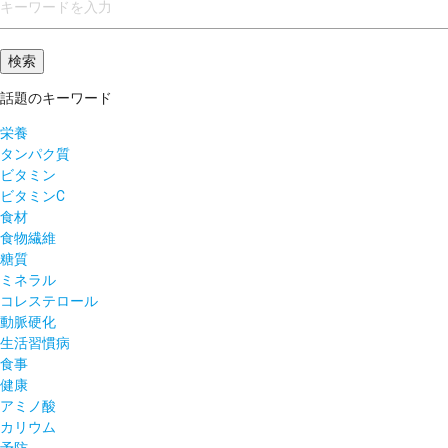
話題のキーワード
栄養
タンパク質
ビタミン
ビタミンC
食材
食物繊維
糖質
ミネラル
コレステロール
動脈硬化
生活習慣病
食事
健康
アミノ酸
カリウム