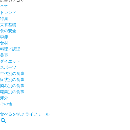
記事カテゴリ
全て
トレンド
特集
栄養基礎
食の安全
季節
食材
料理／調理
美容
ダイエット
スポーツ
年代別の食事
症状別の食事
悩み別の食事
職業別の食事
海外
その他
食べるを学ぶ
ライフミール
search