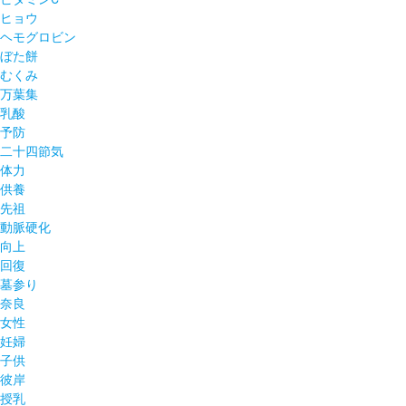
ヒョウ
ヘモグロビン
ぼた餅
むくみ
万葉集
乳酸
予防
二十四節気
体力
供養
先祖
動脈硬化
向上
回復
墓参り
奈良
女性
妊婦
子供
彼岸
授乳