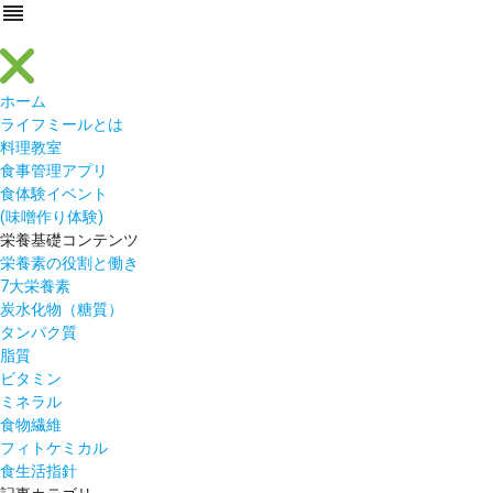
reorder
ホーム
ライフミールとは
料理教室
食事管理アプリ
食体験イベント
(味噌作り体験)
栄養基礎コンテンツ
栄養素の役割と働き
7大栄養素
炭水化物（糖質）
タンパク質
脂質
ビタミン
ミネラル
食物繊維
フィトケミカル
食生活指針