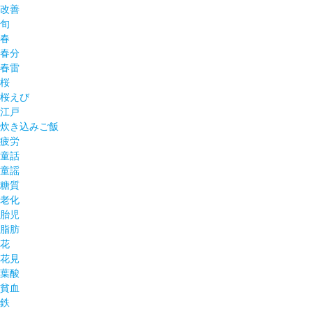
改善
旬
春
春分
春雷
桜
桜えび
江戸
炊き込みご飯
疲労
童話
童謡
糖質
老化
胎児
脂肪
花
花見
葉酸
貧血
鉄