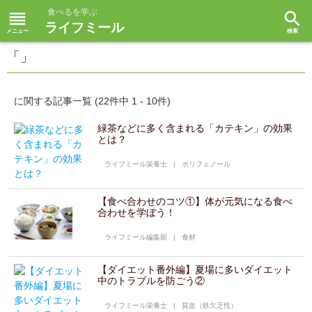
食べるを学ぶ
reorder
search
ライフミール
「」
に関する記事一覧 (22件中 1 - 10件)
緑茶などに多く含まれる「カテキン」の効果
とは？
ライフミール栄養士
|
ポリフェノール
【食べ合わせのコツ①】体が元気になる食べ
合わせを学ぼう！
ライフミール編集部
|
食材
【ダイエット番外編】夏場に多いダイエット
中のトラブルを防ごう②
ライフミール栄養士
|
貧血（鉄欠乏性）