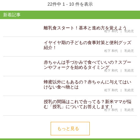
22件中 1 - 10 件を表示
新着記事
離乳食スタート！基本と進め方を覚えよう
松下 和代
|
乳幼児
イヤイヤ期の子どもの食事対策と便利グッズ
紹介！
松下 和代
|
乳幼児
赤ちゃんは手づかみで食べていいの？スプー
ンやフォークを始めるタイミング
松下 和代
|
乳幼児
蜂蜜以外にもあるの？赤ちゃんに与えてはい
けない食べ物とは
松下 和代
|
乳幼児
授乳の間隔はこれで合ってる？新米ママが悩
む「授乳」についてお答えします！
松下 和代
|
乳幼児
もっと見る