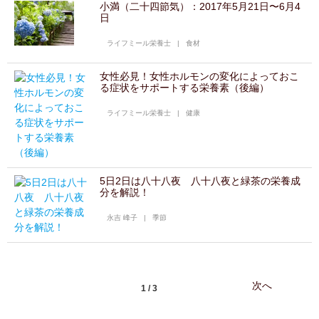
小満（二十四節気）：2017年5月21日〜6月4
日
ライフミール栄養士
|
食材
女性必見！女性ホルモンの変化によっておこ
る症状をサポートする栄養素（後編）
ライフミール栄養士
|
健康
5日2日は八十八夜 八十八夜と緑茶の栄養成
分を解説！
永吉 峰子
|
季節
次へ
1 / 3