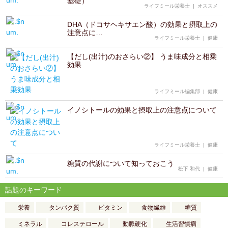
基礎）
ライフミール栄養士
|
オススメ
DHA（ドコサヘキサエン酸）の効果と摂取上の
注意点に…
ライフミール栄養士
|
健康
【だし(出汁)のおさらい②】 うま味成分と相乗
効果
ライフミール編集部
|
健康
イノシトールの効果と摂取上の注意点について
ライフミール栄養士
|
健康
糖質の代謝について知っておこう
松下 和代
|
健康
話題のキーワード
栄養
タンパク質
ビタミン
食物繊維
糖質
ミネラル
コレステロール
動脈硬化
生活習慣病