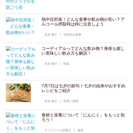
熱中症対策！どんな食事や飲み物が良い？ア
ルコール摂取時は特に注意しよう
永吉 峰子
|
症状別の食事
コーディアルってどんな飲み物？身体も嬉し
い美味しい飲み方も解説！
永吉 峰子
|
特集
7月7日は七夕の節句！七夕の由来やおすすめ
レシピをご紹介
永吉 峰子
|
料理／調理
食材と栄養について「にんにく」をもっと知
ろう！
ライフミール栄養士
|
食材