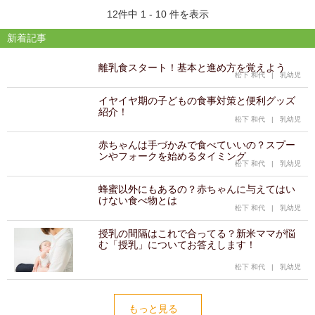
12件中 1 - 10 件を表示
新着記事
離乳食スタート！基本と進め方を覚えよう
松下 和代
|
乳幼児
イヤイヤ期の子どもの食事対策と便利グッズ
紹介！
松下 和代
|
乳幼児
赤ちゃんは手づかみで食べていいの？スプー
ンやフォークを始めるタイミング
松下 和代
|
乳幼児
蜂蜜以外にもあるの？赤ちゃんに与えてはい
けない食べ物とは
松下 和代
|
乳幼児
授乳の間隔はこれで合ってる？新米ママが悩
む「授乳」についてお答えします！
松下 和代
|
乳幼児
もっと見る