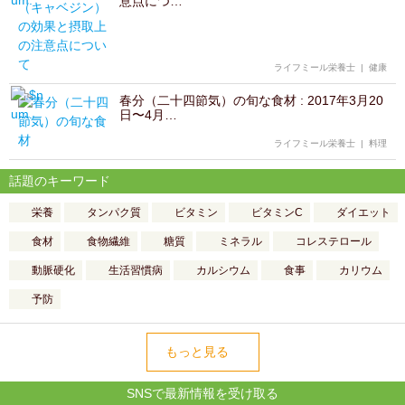
意点につ…
ライフミール栄養士
|
健康
春分（二十四節気）の旬な食材 : 2017年3月20
日〜4月…
ライフミール栄養士
|
料理
話題のキーワード
栄養
タンパク質
ビタミン
ビタミンC
ダイエット
食材
食物繊維
糖質
ミネラル
コレステロール
動脈硬化
生活習慣病
カルシウム
食事
カリウム
予防
もっと見る
SNSで最新情報を受け取る