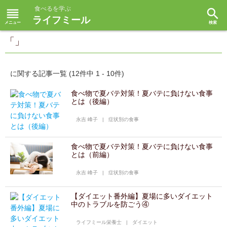
食べるを学ぶ
reorder
search
ライフミール
「」
に関する記事一覧 (12件中 1 - 10件)
食べ物で夏バテ対策！夏バテに負けない食事
とは（後編）
永吉 峰子
|
症状別の食事
食べ物で夏バテ対策！夏バテに負けない食事
とは（前編）
永吉 峰子
|
症状別の食事
【ダイエット番外編】夏場に多いダイエット
中のトラブルを防ごう④
ライフミール栄養士
|
ダイエット