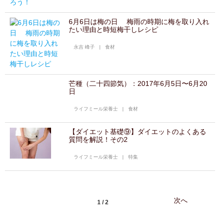
6月6日は梅の日 梅雨の時期に梅を取り入れ
たい理由と時短梅干しレシピ
永吉 峰子
|
食材
芒種（二十四節気）：2017年6月5日〜6月20
日
ライフミール栄養士
|
食材
【ダイエット基礎⑨】ダイエットのよくある
質問を解説！その2
ライフミール栄養士
|
特集
次へ
1 / 2