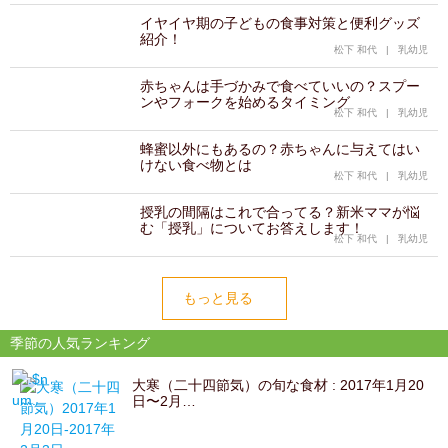
イヤイヤ期の子どもの食事対策と便利グッズ
紹介！
松下 和代
|
乳幼児
赤ちゃんは手づかみで食べていいの？スプー
ンやフォークを始めるタイミング
松下 和代
|
乳幼児
蜂蜜以外にもあるの？赤ちゃんに与えてはい
けない食べ物とは
松下 和代
|
乳幼児
授乳の間隔はこれで合ってる？新米ママが悩
む「授乳」についてお答えします！
松下 和代
|
乳幼児
もっと見る
季節の人気ランキング
大寒（二十四節気）の旬な食材 : 2017年1月20
日〜2月…