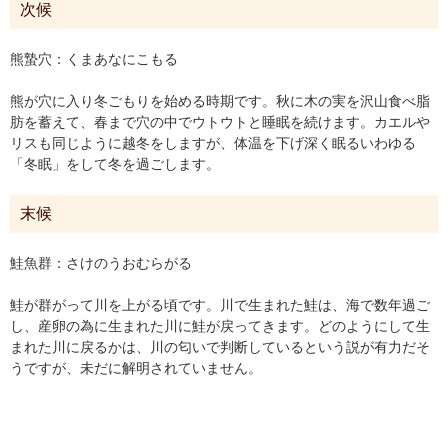
次候
熊蟄穴：くまあなにこもる
熊が穴に入り冬ごもりを始める時期です。秋に木の実を沢山食べ脂
肪を蓄えて、春まで穴の中でウトウトと睡眠を続けます。カエルや
リスも同じように越冬をしますが、体温を下げ深く眠るいわゆる
「冬眠」をして冬を過ごします。
末候
鮭魚群：さけのうおむらがる
鮭が群がって川を上がる頃です。川で生まれた鮭は、海で数年過ご
し、産卵の為に生まれた川に鮭が戻ってきます。どのようにして生
まれた川に戻るかは、川の匂いで判断しているという説が有力だそ
うですが、未だに解明されていません。