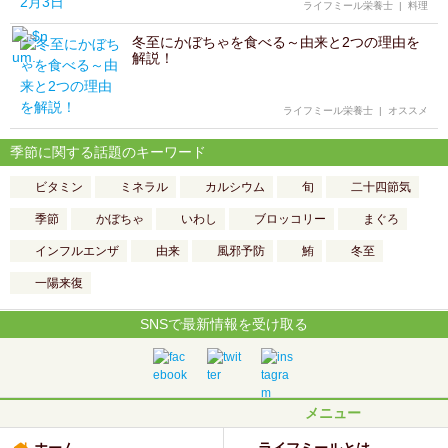
ライフミール栄養士
|
料理
冬至にかぼちゃを食べる～由来と2つの理由を
解説！
ライフミール栄養士
|
オススメ
季節に関する話題のキーワード
ビタミン
ミネラル
カルシウム
旬
二十四節気
季節
かぼちゃ
いわし
ブロッコリー
まぐろ
インフルエンザ
由来
風邪予防
鮪
冬至
一陽来復
SNSで最新情報を受け取る
メニュー
ホーム
ライフミールとは