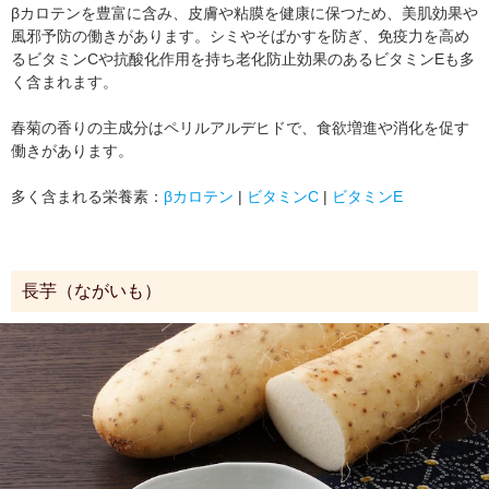
βカロテンを豊富に含み、皮膚や粘膜を健康に保つため、美肌効果や
風邪予防の働きがあります。シミやそばかすを防ぎ、免疫力を高め
るビタミンCや抗酸化作用を持ち老化防止効果のあるビタミンEも多
く含まれます。
春菊の香りの主成分はペリルアルデヒドで、食欲増進や消化を促す
働きがあります。
多く含まれる栄養素：
βカロテン
|
ビタミンC
|
ビタミンE
長芋（ながいも）