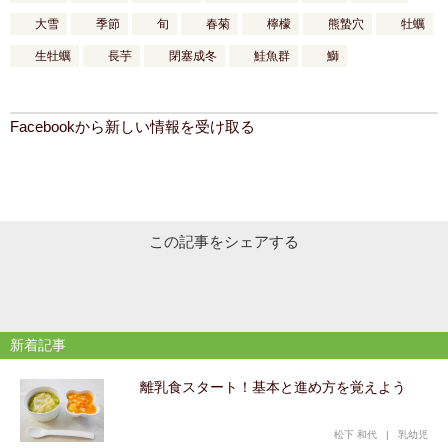
大雪
季節
旬
春菊
檸檬
熊蟄穴
牡蠣
生牡蠣
長芋
閉塞成冬
鮭魚群
鰤
Facebookから新しい情報を受け取る
この記事をシェアする
新着記事
離乳食スタート！基本と進め方を覚えよう
松下 和代
|
乳幼児