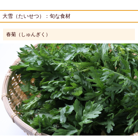
大雪（たいせつ）：旬な食材
春菊（しゅんぎく）