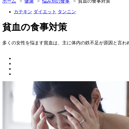
ホーム
>
健康
>
悩み別の食事
> 貧血の食事対策
カテキン
ダイエット
タンニン
貧血の食事対策
多くの女性を悩ます貧血は、主に体内の鉄不足が原因と言わ