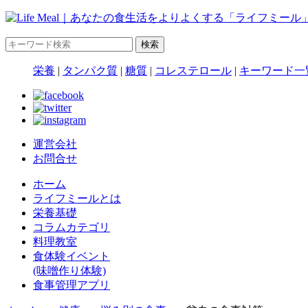
栄養
|
タンパク質
|
糖質
|
コレステロール
|
キーワード一
運営会社
お問合せ
ホーム
ライフミールとは
栄養基礎
コラムカテゴリ
料理教室
食体験イベント
(味噌作り体験)
食事管理アプリ