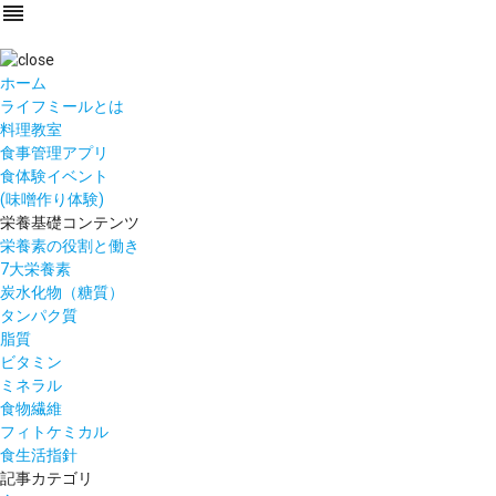
reorder
ホーム
ライフミールとは
料理教室
食事管理アプリ
食体験イベント
(味噌作り体験)
栄養基礎コンテンツ
栄養素の役割と働き
7大栄養素
炭水化物（糖質）
タンパク質
脂質
ビタミン
ミネラル
食物繊維
フィトケミカル
食生活指針
記事カテゴリ