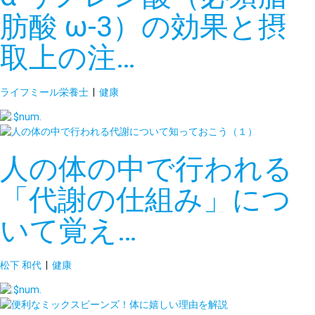
肪酸 ω-3）の効果と摂
取上の注…
ライフミール栄養士
|
健康
人の体の中で行われる
「代謝の仕組み」につ
いて覚え…
松下 和代
|
健康