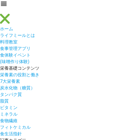
reorder
ホーム
ライフミールとは
料理教室
食事管理アプリ
食体験イベント
(味噌作り体験)
栄養基礎コンテンツ
栄養素の役割と働き
7大栄養素
炭水化物（糖質）
タンパク質
脂質
ビタミン
ミネラル
食物繊維
フィトケミカル
食生活指針