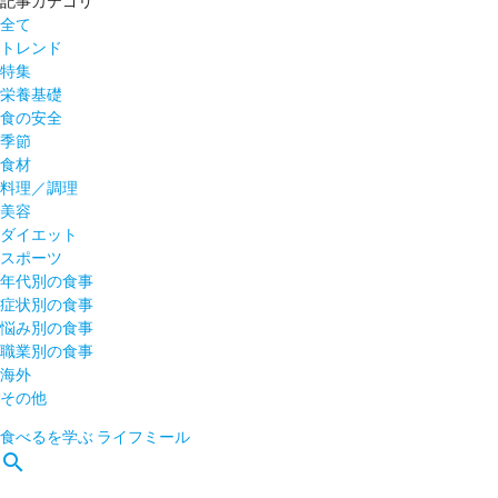
記事カテゴリ
全て
トレンド
特集
栄養基礎
食の安全
季節
食材
料理／調理
美容
ダイエット
スポーツ
年代別の食事
症状別の食事
悩み別の食事
職業別の食事
海外
その他
食べるを学ぶ
ライフミール
search