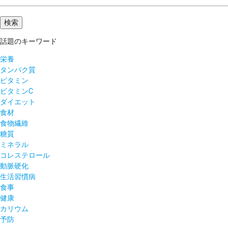
話題のキーワード
栄養
タンパク質
ビタミン
ビタミンC
ダイエット
食材
食物繊維
糖質
ミネラル
コレステロール
動脈硬化
生活習慣病
食事
健康
カリウム
予防