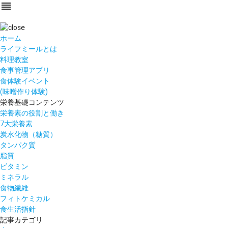
reorder
ホーム
ライフミールとは
料理教室
食事管理アプリ
食体験イベント
(味噌作り体験)
栄養基礎コンテンツ
栄養素の役割と働き
7大栄養素
炭水化物（糖質）
タンパク質
脂質
ビタミン
ミネラル
食物繊維
フィトケミカル
食生活指針
記事カテゴリ