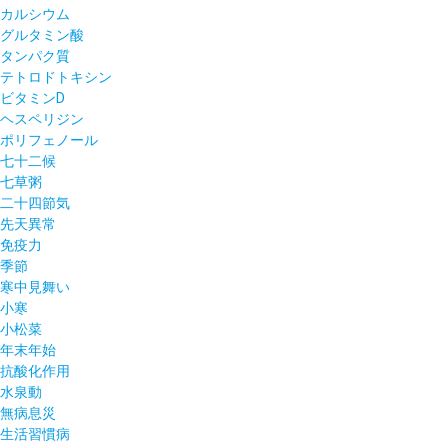
カルシウム
グルタミン酸
タンパク質
テトロドトキシン
ビタミンD
ヘスペリジン
ポリフェノール
七十二候
七草粥
二十四節気
先天異常
免疫力
季節
寒中見舞い
小寒
小松菜
年末年始
抗酸化作用
水泉動
無病息災
生活習慣病