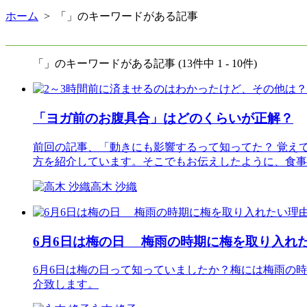
ホーム
> 「」のキーワードがある記事
「」のキーワードがある記事 (13件中 1 - 10件)
「ヨガ前のお腹具合」はどのくらいが正解？
前回の記事、「動きにも影響するって知ってた？ 覚え
方を紹介しています。そこでもお伝えしたように、食事
高木 沙織
6月6日は梅の日 梅雨の時期に梅を取り入れ
6月6日は梅の日って知っていましたか？梅には梅雨の
介致します。