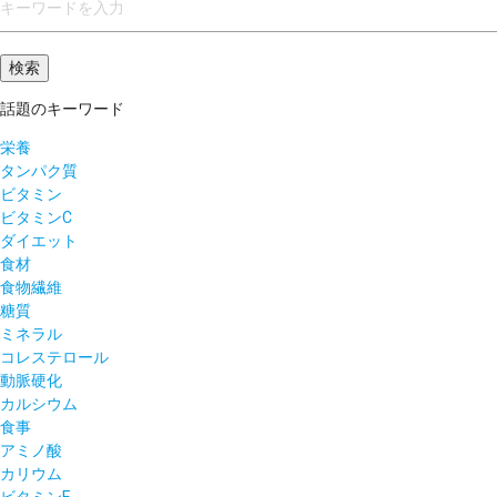
話題のキーワード
栄養
タンパク質
ビタミン
ビタミンC
ダイエット
食材
食物繊維
糖質
ミネラル
コレステロール
動脈硬化
カルシウム
食事
アミノ酸
カリウム