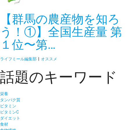
【群馬の農産物を知ろ
う！①】全国生産量 第
１位〜第…
ライフミール編集部
|
オススメ
話題のキーワード
栄養
タンパク質
ビタミン
ビタミンC
ダイエット
食材