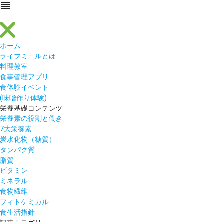
reorder
ホーム
ライフミールとは
料理教室
食事管理アプリ
食体験イベント
(味噌作り体験)
栄養基礎コンテンツ
栄養素の役割と働き
7大栄養素
炭水化物（糖質）
タンパク質
脂質
ビタミン
ミネラル
食物繊維
フィトケミカル
食生活指針