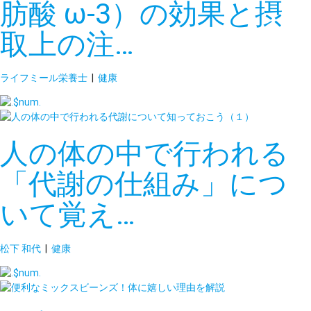
肪酸 ω-3）の効果と摂
取上の注…
ライフミール栄養士
|
健康
人の体の中で行われる
「代謝の仕組み」につ
いて覚え…
松下 和代
|
健康