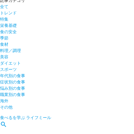
記事カテゴリ
全て
トレンド
特集
栄養基礎
食の安全
季節
食材
料理／調理
美容
ダイエット
スポーツ
年代別の食事
症状別の食事
悩み別の食事
職業別の食事
海外
その他
食べるを学ぶ
ライフミール
search