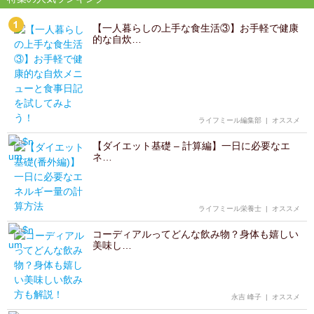
【一人暮らしの上手な食生活③】お手軽で健康
的な自炊…
ライフミール編集部
|
オススメ
【ダイエット基礎 – 計算編】一日に必要なエ
ネ…
ライフミール栄養士
|
オススメ
コーディアルってどんな飲み物？身体も嬉しい
美味し…
永吉 峰子
|
オススメ