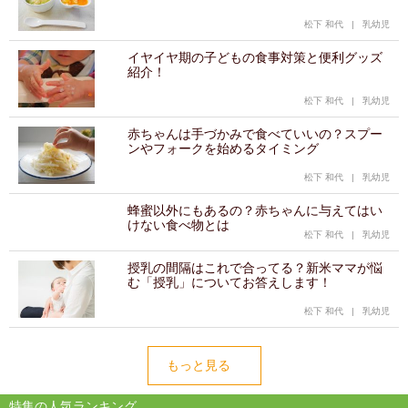
松下 和代
|
乳幼児
イヤイヤ期の子どもの食事対策と便利グッズ
紹介！
松下 和代
|
乳幼児
赤ちゃんは手づかみで食べていいの？スプー
ンやフォークを始めるタイミング
松下 和代
|
乳幼児
蜂蜜以外にもあるの？赤ちゃんに与えてはい
けない食べ物とは
松下 和代
|
乳幼児
授乳の間隔はこれで合ってる？新米ママが悩
む「授乳」についてお答えします！
松下 和代
|
乳幼児
もっと見る
特集の人気ランキング