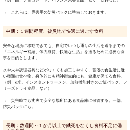
（例：飴、チョコレート、バランス栄養食品、ゼリー飲料など）
→ これらは、災害用の防災バックに準備しておきます。
中期：１週間程度、被災地で快適に過ごす食料
安全な場所に移動できても、自宅でいつも通りの生活を送るまでの
「エネルギー補給、体力維持、快適な生活」を送るために必要な食
事を目的とします。
水や火や調理器具などがなくても加工しやすく、普段の食生活に近
い種類の食べ物、身体的にも精神衛生的にも、健康が保てる食料。
（例：α米、インスタントラーメン、加熱機能付きのご飯パック、フ
リーズドライ食品、など）
→ 災害時でも丈夫で安全な場所にある食品庫に保管する。一部、
防災バックにも。
長期：数週間～１か月以上で餓死をなくし食料不足に備