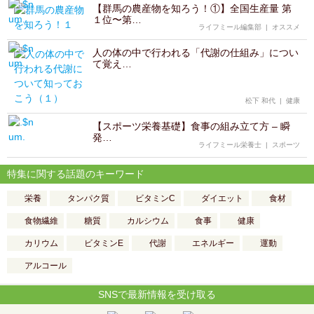
【群馬の農産物を知ろう！①】全国生産量 第
１位〜第…
ライフミール編集部
|
オススメ
人の体の中で行われる「代謝の仕組み」につい
て覚え…
松下 和代
|
健康
【スポーツ栄養基礎】食事の組み立て方 – 瞬
発…
ライフミール栄養士
|
スポーツ
特集に関する話題のキーワード
栄養
タンパク質
ビタミンC
ダイエット
食材
食物繊維
糖質
カルシウム
食事
健康
カリウム
ビタミンE
代謝
エネルギー
運動
アルコール
SNSで最新情報を受け取る