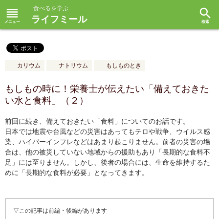
食べるを学ぶ
reorder
search
ライフミール
カリウム
ナトリウム
もしものとき
もしもの時に！栄養士が伝えたい「備えておきた
い水と食料」（２）
前回に続き、備えておきたい「食料」についてのお話です。
日本では地震や台風などの災害はあってもテロや戦争、ウイルス感
染、ハイパーインフレなどはあまり起こりません。前者の災害の場
合は、他の被災していない地域からの援助もあり「長期的な食料不
足」には至りません。しかし、後者の場合には、生命を維持するた
めに「長期的な食料が必要」となってきます。
▽この記事は前編・後編があります