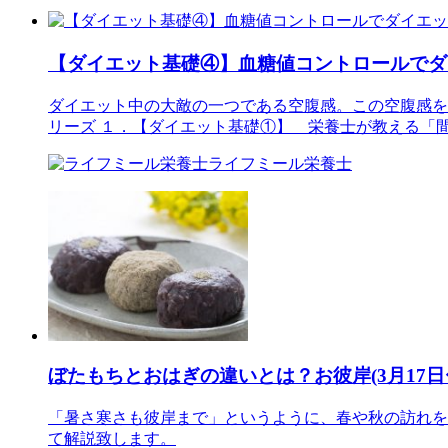
【ダイエット基礎④】血糖値コントロールでダ
ダイエット中の大敵の一つである空腹感。この空腹感を
リーズ １．【ダイエット基礎①】 栄養士が教える「
ライフミール栄養士
ぼたもちとおはぎの違いとは？お彼岸(3月17
「暑さ寒さも彼岸まで」というように、春や秋の訪れを
て解説致します。