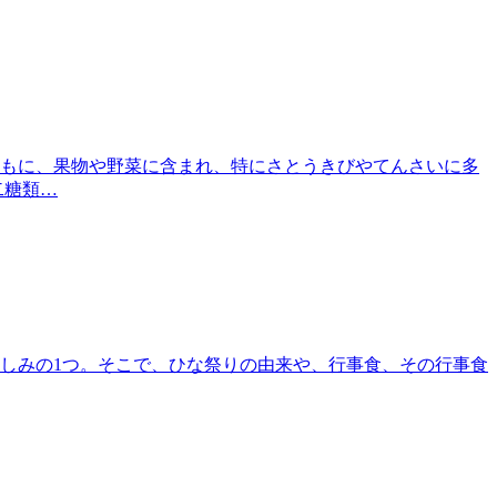
もに、果物や野菜に含まれ、特にさとうきびやてんさいに多
二糖類…
しみの1つ。そこで、ひな祭りの由来や、行事食、その行事食