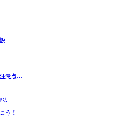
説
注意点…
こう！