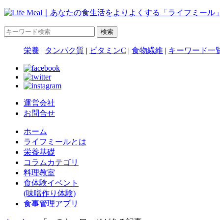
栄養
|
タンパク質
|
ビタミンC
|
食物繊維
|
キーワード一
運営会社
お問合せ
ホーム
ライフミールとは
栄養基礎
コラムカテゴリ
料理教室
食体験イベント
(味噌作り体験)
食事管理アプリ