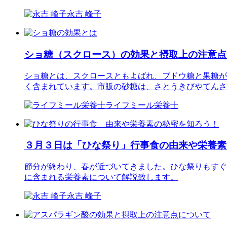
永吉 峰子
ショ糖（スクロース）の効果と摂取上の注意点
ショ糖とは、スクロースともよばれ、ブドウ糖と果糖が
く含まれています。市販の砂糖は、さとうきびやてんさ
ライフミール栄養士
３月３日は「ひな祭り」行事食の由来や栄養素
節分が終わり、春が近づいてきました。ひな祭りもすぐ
に含まれる栄養素について解説致します。
永吉 峰子