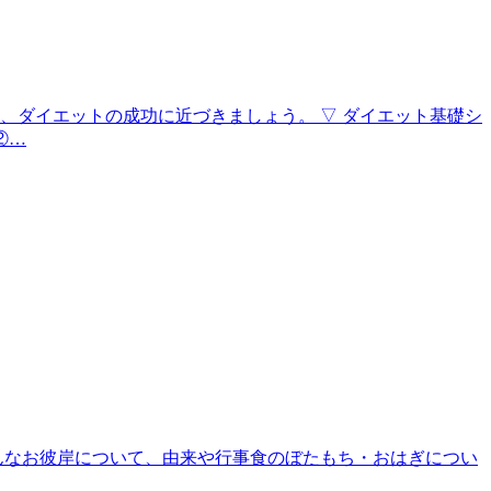
、ダイエットの成功に近づきましょう。 ▽ ダイエット基礎シ
②…
んなお彼岸について、由来や行事食のぼたもち・おはぎについ