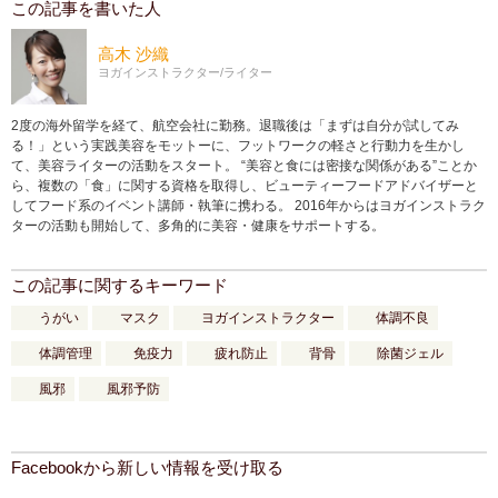
この記事を書いた人
高木 沙織
ヨガインストラクター/ライター
2度の海外留学を経て、航空会社に勤務。退職後は「まずは自分が試してみ
る！」という実践美容をモットーに、フットワークの軽さと行動力を生かし
て、美容ライターの活動をスタート。 “美容と食には密接な関係がある”ことか
ら、複数の「食」に関する資格を取得し、ビューティーフードアドバイザーと
してフード系のイベント講師・執筆に携わる。 2016年からはヨガインストラク
ターの活動も開始して、多角的に美容・健康をサポートする。
この記事に関するキーワード
うがい
マスク
ヨガインストラクター
体調不良
体調管理
免疫力
疲れ防止
背骨
除菌ジェル
風邪
風邪予防
Facebookから新しい情報を受け取る