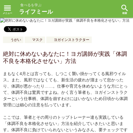
食べるを学ぶ
reorder
search
ライフミール
うがい
マスク
ヨガインストラクター
絶対に休めないあなたに！ヨガ講師が実践「体調
不良を本格化させない」方法
まもなく4月とは言っても、しつこく襲い掛かってくる風邪ウイル
ス。また、風邪ではなくても、新生活の疲れが溜まって怠かった
り、体調が悪かったり……。仕事や育児を休めないような方にとっ
て、体調不良は驚異ですよね。かく言う筆者も、ヨガインストラク
ターという仕事柄、体調を崩すわけにはいかないため日頃から体調
管理には細心の注意を払っています。
ここでは、筆者とその周りのトップトレーナー達も実践している
「体調不良を本格化させない」方法を紹介していきたいと思いま
す。体調不良に負けていられないというみなさん、要チェックです