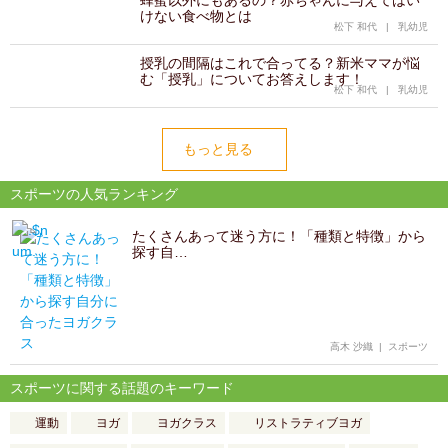
蜂蜜以外にもあるの？赤ちゃんに与えてはい
けない食べ物とは
松下 和代
|
乳幼児
授乳の間隔はこれで合ってる？新米ママが悩
む「授乳」についてお答えします！
松下 和代
|
乳幼児
もっと見る
スポーツの人気ランキング
たくさんあって迷う方に！「種類と特徴」から
探す自…
高木 沙織
|
スポーツ
スポーツに関する話題のキーワード
運動
ヨガ
ヨガクラス
リストラティブヨガ