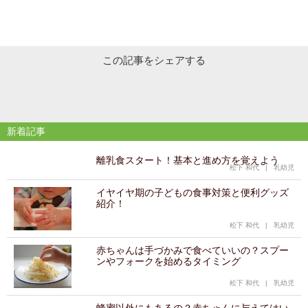
この記事をシェアする
新着記事
離乳食スタート！基本と進め方を覚えよう
松下 和代
|
乳幼児
イヤイヤ期の子どもの食事対策と便利グッズ
紹介！
松下 和代
|
乳幼児
赤ちゃんは手づかみで食べていいの？スプー
ンやフォークを始めるタイミング
松下 和代
|
乳幼児