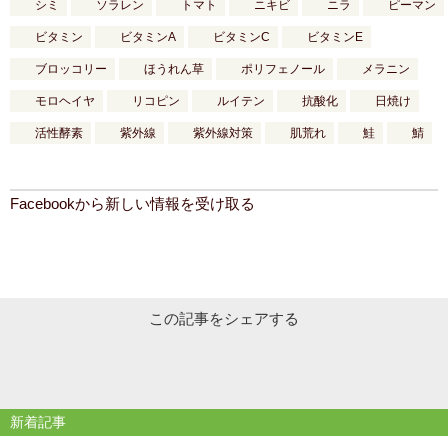
シミ
ソラレン
トマト
ニキビ
ニラ
ピーマン
ビタミン
ビタミンA
ビタミンC
ビタミンE
ブロッコリー
ほうれん草
ポリフェノール
メラニン
モロヘイヤ
リコピン
ルイテン
抗酸化
日焼け
活性酵素
紫外線
紫外線対策
肌荒れ
鮭
鯖
Facebookから新しい情報を受け取る
この記事をシェアする
新着記事