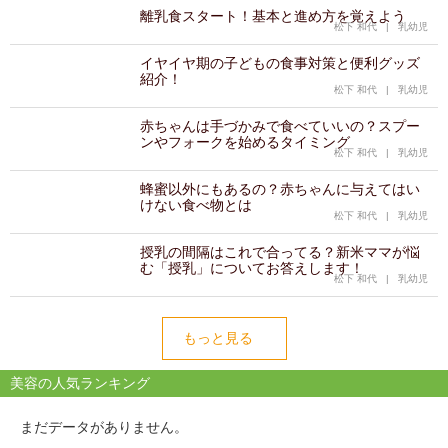
離乳食スタート！基本と進め方を覚えよう
松下 和代
|
乳幼児
イヤイヤ期の子どもの食事対策と便利グッズ
紹介！
松下 和代
|
乳幼児
赤ちゃんは手づかみで食べていいの？スプー
ンやフォークを始めるタイミング
松下 和代
|
乳幼児
蜂蜜以外にもあるの？赤ちゃんに与えてはい
けない食べ物とは
松下 和代
|
乳幼児
授乳の間隔はこれで合ってる？新米ママが悩
む「授乳」についてお答えします！
松下 和代
|
乳幼児
もっと見る
美容の人気ランキング
まだデータがありません。