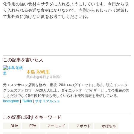
化作用の強い食材をサラダに入れるようにしています。今日から取
り入れられる身近な食材ばかりなので、内側からもしっかり対策し
て紫外線に負けない夏をお過ごしくださいね。
この記事を書いた人
本島 彩帆里
美容家@昨日より綺麗に
元エステサロン店長を務め、産後−20キロのダイエットに成功。現在インスタ
グラムのフォロワーが20万人以上。ダイエットアドバイザーとして今現在の美
しさだけでなく5年後10年後も美しくいられる美容情報を発信している。
Instagram
|
Twitter
|
サオリマルシェ
この記事に関するキーワード
DHA
EPA
アーモンド
アボカド
かぼちゃ