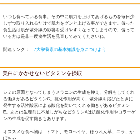
いつも食べている食事。その中に肌力を上げてあげるものを毎日少
しずつ取り入れるだけで肌力をグンと上げる事ができます。偏った
食生活は肌が紫外線の影響を受けやすくなってしまうので、偏って
いる方は是非一度食生活を見直してみてくださいね。
関連リンク：
7大栄養素の基本知識を身につけよう
美白にかかせないビタミンを摂取
シミの原因となってしまうメラニンの生成を抑え、分解もしてくれ
る働きがあるビタミンC。抗化作用が高く、紫外線を浴びたときに
発生する活性酸素による酸化を防いでくれる働きがあるビタミン
E。あとは生理前に不足しがちなビタミンAは抗酸化作用やコラーゲ
ンの生成を促す働きもあります。
オススメな食べ物は...トマト、モロヘイヤ、ほうれん草、ニラ、か
ぼちゃ