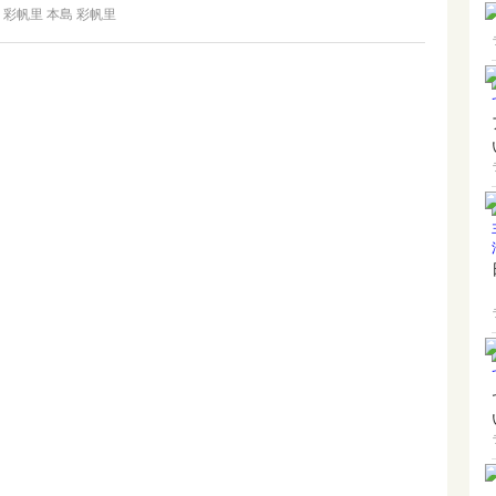
本島 彩帆里