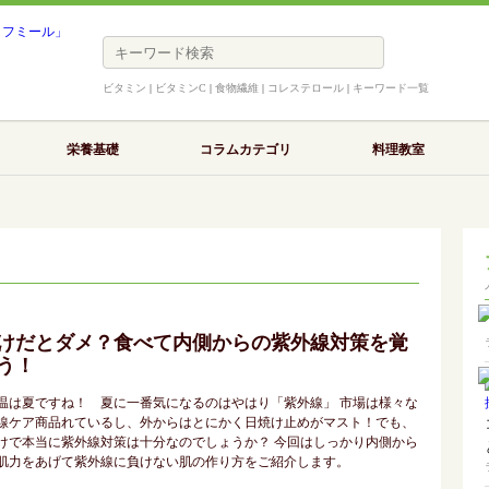
ビタミン
|
ビタミンC
|
食物繊維
|
コレステロール
|
キーワード一覧
栄養基礎
コラムカテゴリ
料理教室
けだとダメ？食べて内側からの紫外線対策を覚
う！
温は夏ですね！ 夏に一番気になるのはやはり「紫外線」 市場は様々な
線ケア商品れているし、外からはとにかく日焼け止めがマスト！でも、
けで本当に紫外線対策は十分なのでしょうか？ 今回はしっかり内側から
肌力をあげて紫外線に負けない肌の作り方をご紹介します。