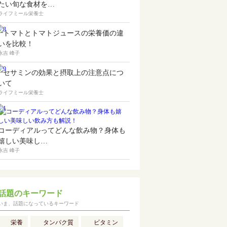
たい旬な食材を…
ライフミール栄養士
トマトとトマトジュースの栄養価の違
いを比較！
永吉 峰子
セサミンの効果と摂取上の注意点につ
いて
ライフミール栄養士
コーディアルってどんな飲み物？身体も
嬉しい美味し…
永吉 峰子
話題のキーワード
いま、話題になっているキーワード
栄養
タンパク質
ビタミン