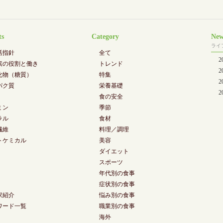
ts
Category
New
ライ
活指針
全て
素の役割と働き
トレンド
化物（糖質）
特集
2
パク質
栄養基礎
2
食の安全
ミン
季節
ラル
食材
繊維
料理／調理
トケミカル
美容
ダイエット
スポーツ
年代別の食事
症状別の食事
家紹介
悩み別の食事
ワード一覧
職業別の食事
海外