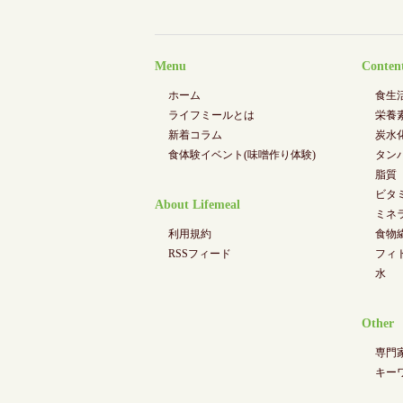
Menu
Conten
ホーム
食生
ライフミールとは
栄養
新着コラム
炭水
食体験イベント(味噌作り体験)
タン
脂質
ビタ
About Lifemeal
ミネ
利用規約
食物
RSSフィード
フィ
水
Other
専門
キー