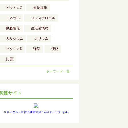
ビタミンC
食物繊維
ミネラル
コレステロール
動脈硬化
生活習慣病
カルシウム
カリウム
ビタミンE
野菜
便秘
脂質
キーワード一覧
関連サイト
リサイクル・中古子供服のお下がりサービス Lynks