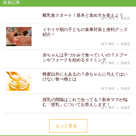
新着記事
離乳食スタート！基本と進め方を覚えよう
松下 和代
|
乳幼児
イヤイヤ期の子どもの食事対策と便利グッズ
紹介！
松下 和代
|
乳幼児
赤ちゃんは手づかみで食べていいの？スプー
ンやフォークを始めるタイミング
松下 和代
|
乳幼児
蜂蜜以外にもあるの？赤ちゃんに与えてはい
けない食べ物とは
松下 和代
|
乳幼児
授乳の間隔はこれで合ってる？新米ママが悩
む「授乳」についてお答えします！
松下 和代
|
乳幼児
もっと見る