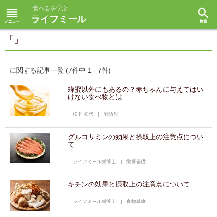
食べるを学ぶ
reorder
search
ライフミール
「」
に関する記事一覧 (7件中 1 - 7件)
蜂蜜以外にもあるの？赤ちゃんに与えてはい
けない食べ物とは
松下 和代
|
乳幼児
グルコサミンの効果と摂取上の注意点につい
て
ライフミール栄養士
|
栄養基礎
キチンの効果と摂取上の注意点について
ライフミール栄養士
|
食物繊維