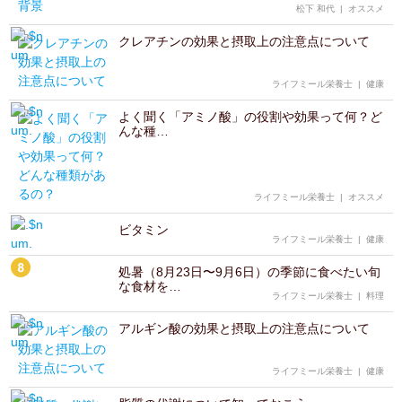
松下 和代
|
オススメ
クレアチンの効果と摂取上の注意点について
ライフミール栄養士
|
健康
よく聞く「アミノ酸」の役割や効果って何？ど
んな種…
ライフミール栄養士
|
オススメ
ビタミン
ライフミール栄養士
|
健康
処暑（8月23日〜9月6日）の季節に食べたい旬
な食材を…
ライフミール栄養士
|
料理
アルギン酸の効果と摂取上の注意点について
ライフミール栄養士
|
健康