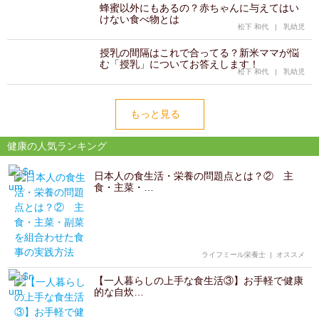
蜂蜜以外にもあるの？赤ちゃんに与えてはい
けない食べ物とは
松下 和代
|
乳幼児
授乳の間隔はこれで合ってる？新米ママが悩
む「授乳」についてお答えします！
松下 和代
|
乳幼児
もっと見る
健康の人気ランキング
日本人の食生活・栄養の問題点とは？② 主
食・主菜・…
ライフミール栄養士
|
オススメ
【一人暮らしの上手な食生活③】お手軽で健康
的な自炊…