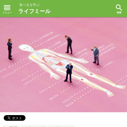
食べるを学ぶ
reorder
search
ライフミール