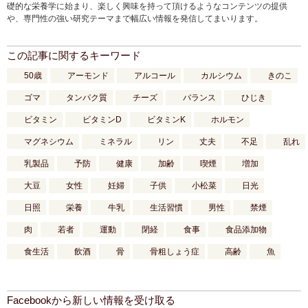
礎的な栄養学に始まり、楽しく興味を持って頂けるようなコンテンツの提供
や、専門性の強い研究テーマまで幅広い情報を発信してまいります。
この記事に関するキーワード
50歳
アーモンド
アルコール
カルシウム
きのこ
ゴマ
タンパク質
チーズ
バランス
ひじき
ビタミン
ビタミンD
ビタミンK
ホルモン
マグネシウム
ミネラル
リン
丈夫
不足
乱れ
乳製品
予防
健康
加齢
喫煙
増加
大豆
女性
妊婦
子供
小松菜
日光
日照
栄養
牛乳
生活習慣
男性
禁煙
肉
若者
運動
閉経
食事
食品添加物
食生活
飲酒
骨
骨粗しょう症
高齢
魚
Facebookから新しい情報を受け取る