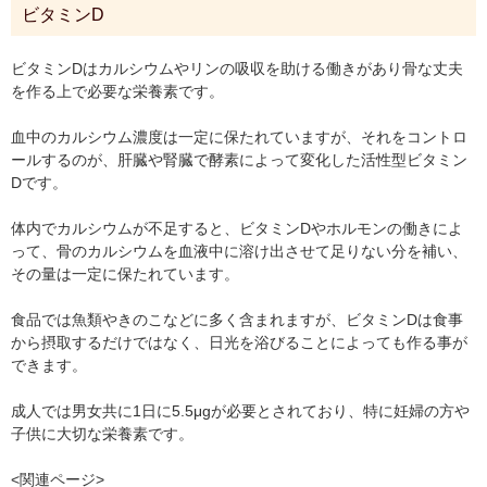
ビタミンD
ビタミンDはカルシウムやリンの吸収を助ける働きがあり骨な丈夫
を作る上で必要な栄養素です。
血中のカルシウム濃度は一定に保たれていますが、それをコントロ
ールするのが、肝臓や腎臓で酵素によって変化した活性型ビタミン
Dです。
体内でカルシウムが不足すると、ビタミンDやホルモンの働きによ
って、骨のカルシウムを血液中に溶け出させて足りない分を補い、
その量は一定に保たれています。
食品では魚類やきのこなどに多く含まれますが、ビタミンDは食事
から摂取するだけではなく、日光を浴びることによっても作る事が
できます。
成人では男女共に1日に5.5μgが必要とされており、特に妊婦の方や
子供に大切な栄養素です。
<関連ページ>