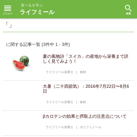
食べるを学ぶ
reorder
search
ライフミール
「」
に関する記事一覧 (3件中 1 - 3件)
夏の風物詩「スイカ」の産地から栄養まで詳
しく見てみよう！
ライフミール栄養士
|
食材
大暑（二十四節気）：2016年7月22日〜8月6
日
ライフミール栄養士
|
食材
βカロテンの効果と摂取上の注意点について
ライフミール栄養士
|
ポリフェノール