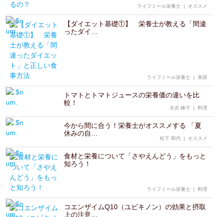
ライフミール栄養士
|
オススメ
【ダイエット基礎①】 栄養士が教える「間違
ったダイ…
ライフミール栄養士
|
美容
トマトとトマトジュースの栄養価の違いを比
較！
永吉 峰子
|
料理
今から間に合う！栄養士がオススメする 「夏
休みの自…
松下 和代
|
オススメ
食材と栄養について「さやえんどう」をもっと
知ろう！
ライフミール栄養士
|
料理
コエンザイムQ10（ユビキノン）の効果と摂取
上の注意…