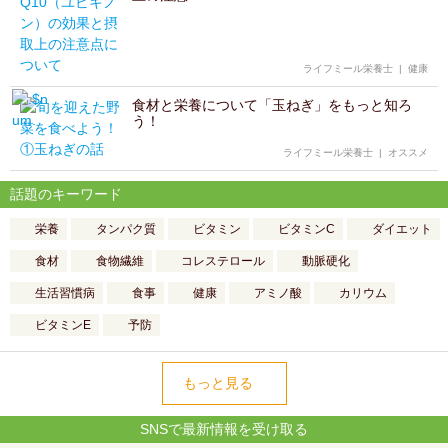
ライフミール栄養士
|
健康
食材と栄養について「玉ねぎ」をもっと知ろ
う！
ライフミール栄養士
|
オススメ
話題のキーワード
栄養
タンパク質
ビタミン
ビタミンC
ダイエット
食材
食物繊維
コレステロール
動脈硬化
生活習慣病
食事
健康
アミノ酸
カリウム
ビタミンE
予防
もっと見る
SNSで最新情報を受け取る