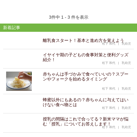
3件中 1 - 3 件を表示
新着記事
離乳食スタート！基本と進め方を覚えよう
松下 和代
|
乳幼児
イヤイヤ期の子どもの食事対策と便利グッズ
紹介！
松下 和代
|
乳幼児
赤ちゃんは手づかみで食べていいの？スプー
ンやフォークを始めるタイミング
松下 和代
|
乳幼児
蜂蜜以外にもあるの？赤ちゃんに与えてはい
けない食べ物とは
松下 和代
|
乳幼児
授乳の間隔はこれで合ってる？新米ママが悩
む「授乳」についてお答えします！
松下 和代
|
乳幼児