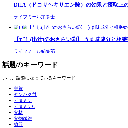
DHA（ドコサヘキサエン酸）の効果と摂取上
ライフミール栄養士
【だし(出汁)のおさらい②】 うま味成分と相
ライフミール編集部
話題のキーワード
いま、話題になっているキーワード
栄養
タンパク質
ビタミン
ビタミンC
食材
食物繊維
糖質