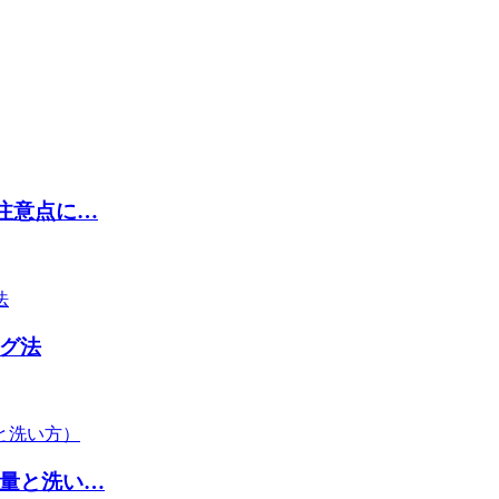
注意点に…
グ法
量と洗い…