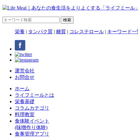
栄養
|
タンパク質
|
糖質
|
コレステロール
|
キーワード一
運営会社
お問合せ
ホーム
ライフミールとは
栄養基礎
コラムカテゴリ
料理教室
食体験イベント
(味噌作り体験)
食事管理アプリ