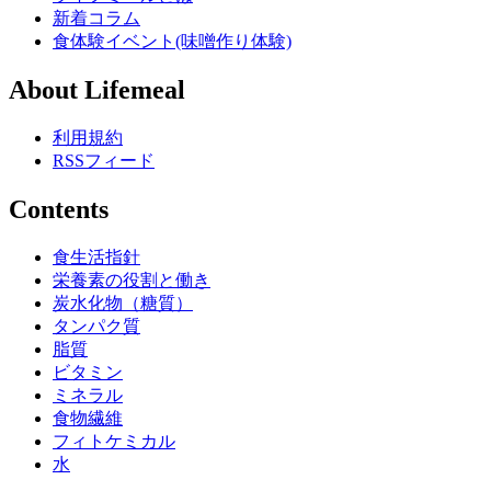
新着コラム
食体験イベント(味噌作り体験)
About Lifemeal
利用規約
RSSフィード
Contents
食生活指針
栄養素の役割と働き
炭水化物（糖質）
タンパク質
脂質
ビタミン
ミネラル
食物繊維
フィトケミカル
水