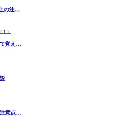
取上の注…
て覚え…
説
注意点…