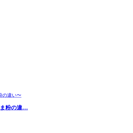
ま粉の違…