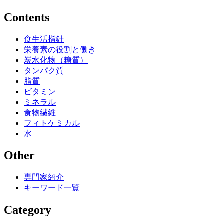
Contents
食生活指針
栄養素の役割と働き
炭水化物（糖質）
タンパク質
脂質
ビタミン
ミネラル
食物繊維
フィトケミカル
水
Other
専門家紹介
キーワード一覧
Category