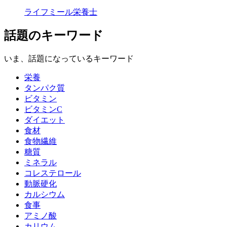
ライフミール栄養士
話題のキーワード
いま、話題になっているキーワード
栄養
タンパク質
ビタミン
ビタミンC
ダイエット
食材
食物繊維
糖質
ミネラル
コレステロール
動脈硬化
カルシウム
食事
アミノ酸
カリウム