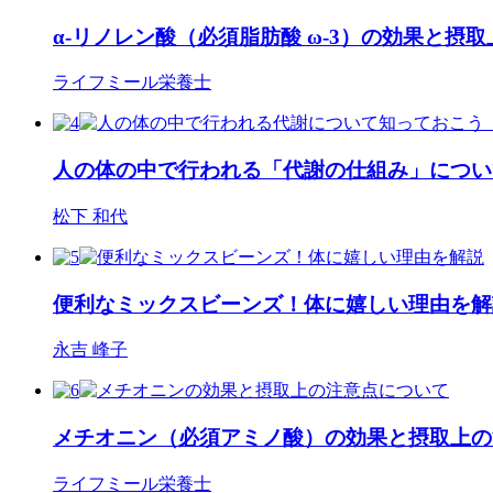
α-リノレン酸（必須脂肪酸 ω-3）の効果と摂
ライフミール栄養士
人の体の中で行われる「代謝の仕組み」につい
松下 和代
便利なミックスビーンズ！体に嬉しい理由を解
永吉 峰子
メチオニン（必須アミノ酸）の効果と摂取上の
ライフミール栄養士