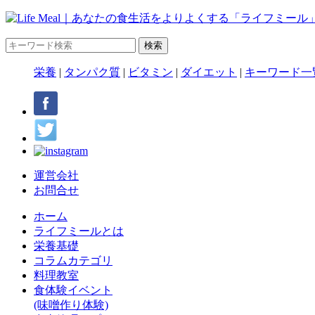
栄養
|
タンパク質
|
ビタミン
|
ダイエット
|
キーワード一
運営会社
お問合せ
ホーム
ライフミールとは
栄養基礎
コラムカテゴリ
料理教室
食体験イベント
(味噌作り体験)