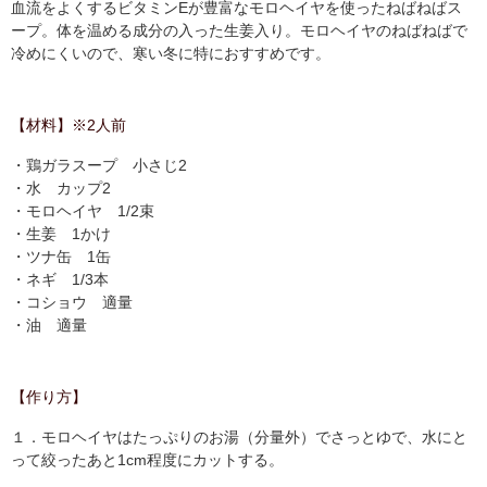
血流をよくするビタミンEが豊富なモロヘイヤを使ったねばねばス
ープ。体を温める成分の入った生姜入り。モロヘイヤのねばねばで
冷めにくいので、寒い冬に特におすすめです。
【材料】※2人前
・鶏ガラスープ 小さじ2
・水 カップ2
・モロヘイヤ 1/2束
・生姜 1かけ
・ツナ缶 1缶
・ネギ 1/3本
・コショウ 適量
・油 適量
【作り方】
１．モロヘイヤはたっぷりのお湯（分量外）でさっとゆで、水にと
って絞ったあと1cm程度にカットする。