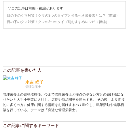
▽この記事は前編・後編があります
目の下のクマ対策！クマの3つのタイプと摂るべき栄養素とは？（前編）
目の下のクマ対策！クマの3つのタイプ別おすすめレシピ（後編）
この記事を書いた人
永吉 峰子
管理栄養士
管理栄養士の資格取得後、今まで管理栄養士と接点の少ない方との懸け橋にな
りたいと大手小売業に入社し、店長や商品開発を担当する。 その後、より直接
的に多くの方に健康に関する情報をお届けするべく独立し、執筆活動や健康相
談を行っている。テーマは「身近な管理栄養士」
この記事に関するキーワード