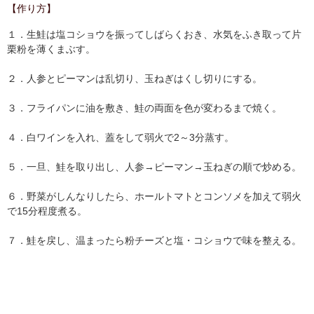
【作り方】
１．生鮭は塩コショウを振ってしばらくおき、水気をふき取って片
栗粉を薄くまぶす。
２．人参とピーマンは乱切り、玉ねぎはくし切りにする。
３．フライパンに油を敷き、鮭の両面を色が変わるまで焼く。
４．白ワインを入れ、蓋をして弱火で2～3分蒸す。
５．一旦、鮭を取り出し、人参→ピーマン→玉ねぎの順で炒める。
６．野菜がしんなりしたら、ホールトマトとコンソメを加えて弱火
で15分程度煮る。
７．鮭を戻し、温まったら粉チーズと塩・コショウで味を整える。