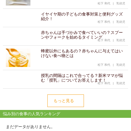
松下 和代
|
乳幼児
イヤイヤ期の子どもの食事対策と便利グッズ
紹介！
松下 和代
|
乳幼児
赤ちゃんは手づかみで食べていいの？スプー
ンやフォークを始めるタイミング
松下 和代
|
乳幼児
蜂蜜以外にもあるの？赤ちゃんに与えてはい
けない食べ物とは
松下 和代
|
乳幼児
授乳の間隔はこれで合ってる？新米ママが悩
む「授乳」についてお答えします！
松下 和代
|
乳幼児
もっと見る
悩み別の食事の人気ランキング
まだデータがありません。