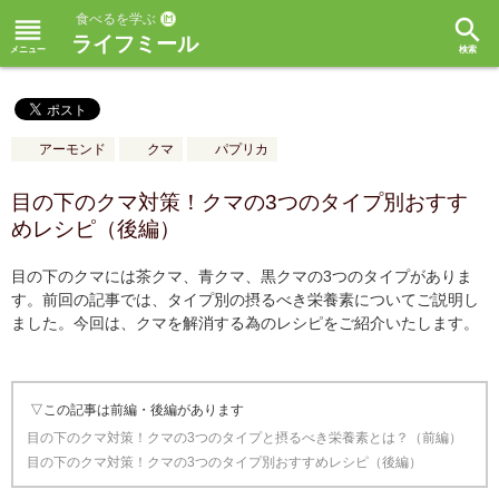
食べるを学ぶ
reorder
search
ライフミール
アーモンド
クマ
パプリカ
目の下のクマ対策！クマの3つのタイプ別おすす
めレシピ（後編）
目の下のクマには茶クマ、青クマ、黒クマの3つのタイプがありま
す。前回の記事では、タイプ別の摂るべき栄養素についてご説明し
ました。今回は、クマを解消する為のレシピをご紹介いたします。
▽この記事は前編・後編があります
目の下のクマ対策！クマの3つのタイプと摂るべき栄養素とは？（前編）
目の下のクマ対策！クマの3つのタイプ別おすすめレシピ（後編）