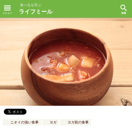
食べるを学ぶ
reorder
search
ライフミール
ニオイの強い食事
ヨガ
ヨガ前の食事