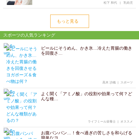
松下 和代
|
乳幼児
もっと見る
スポーツの人気ランキング
ビールにそうめん、かき氷…冷えた胃腸の働き
を回復さ…
高木 沙織
|
スポーツ
よく聞く「アミノ酸」の役割や効果って何？ど
んな種…
ライフミール栄養士
|
オススメ
お腹パンパン…！食べ過ぎの苦しさを和らげる
簡単なヨ…