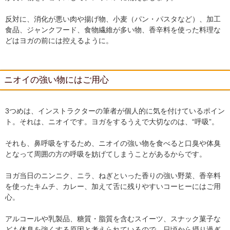
反対に、消化が悪い肉や揚げ物、小麦（パン・パスタなど）、加工
食品、ジャンクフード、食物繊維が多い物、香辛料を使った料理な
どはヨガの前には控えるように。
ニオイの強い物にはご用心
3つめは、インストラクターの筆者が個人的に気を付けているポイン
ト。それは、ニオイです。ヨガをするうえで大切なのは、“呼吸”。
それも、鼻呼吸をするため、ニオイの強い物を食べると口臭や体臭
となって周囲の方の呼吸を妨げてしまうことがあるからです。
ヨガ当日のニンニク、ニラ、ねぎといった香りの強い野菜、香辛料
を使ったキムチ、カレー、加えて舌に残りやすいコーヒーにはご用
心。
アルコールや乳製品、糖質・脂質を含むスイーツ、スナック菓子な
ども体臭を強くする原因と考えられているので、日頃から摂り過ぎ