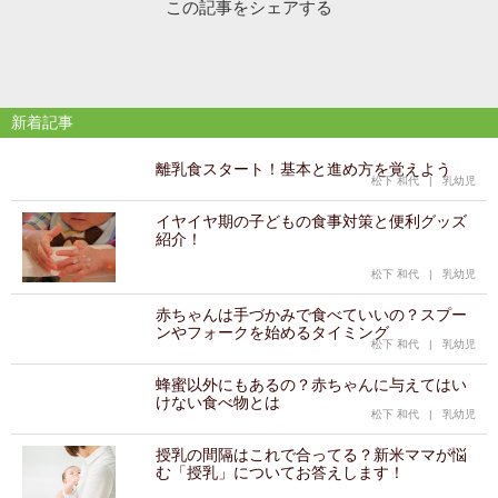
この記事をシェアする
新着記事
離乳食スタート！基本と進め方を覚えよう
松下 和代
|
乳幼児
イヤイヤ期の子どもの食事対策と便利グッズ
紹介！
松下 和代
|
乳幼児
赤ちゃんは手づかみで食べていいの？スプー
ンやフォークを始めるタイミング
松下 和代
|
乳幼児
蜂蜜以外にもあるの？赤ちゃんに与えてはい
けない食べ物とは
松下 和代
|
乳幼児
授乳の間隔はこれで合ってる？新米ママが悩
む「授乳」についてお答えします！