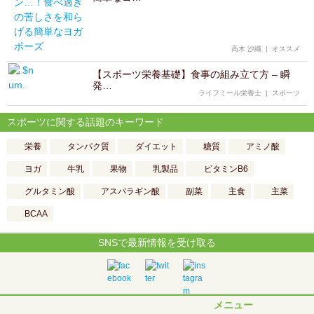
高木 沙織
|
オススメ
【スポーツ栄養基礎】食事の組み立て方 – 瞬
発…
ライフミール栄養士
|
スポーツ
スポーツに関する話題のキーワード
栄養
タンパク質
ダイエット
糖質
アミノ酸
ヨガ
牛乳
果物
乳製品
ビタミンB6
グルタミン酸
アスパラギン酸
副菜
主食
主菜
BCAA
SNSで最新情報を受け取る
メニュー