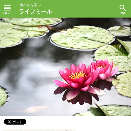
食べるを学ぶ
reorder
search
ライフミール