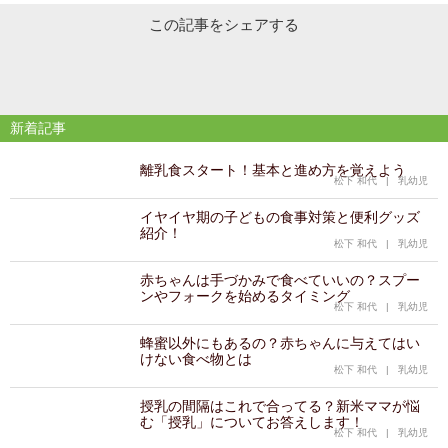
この記事をシェアする
新着記事
離乳食スタート！基本と進め方を覚えよう
松下 和代
|
乳幼児
イヤイヤ期の子どもの食事対策と便利グッズ
紹介！
松下 和代
|
乳幼児
赤ちゃんは手づかみで食べていいの？スプー
ンやフォークを始めるタイミング
松下 和代
|
乳幼児
蜂蜜以外にもあるの？赤ちゃんに与えてはい
けない食べ物とは
松下 和代
|
乳幼児
授乳の間隔はこれで合ってる？新米ママが悩
む「授乳」についてお答えします！
松下 和代
|
乳幼児