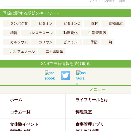
ライフミール栄養士
|
料理
季節に関する話題のキーワード
タンパク質
ビタミン
ビタミンC
食材
食物繊維
糖質
コレステロール
動脈硬化
生活習慣病
カルシウム
カリウム
ビタミンE
予防
旬
ポリフェノール
二十四節気
SNSで最新情報を受け取る
メニュー
ホーム
ライフミールとは
コラム一覧
料理教室
食体験イベント
食事管理アプリ
(味噌作り体験)
2016.10.21 公開