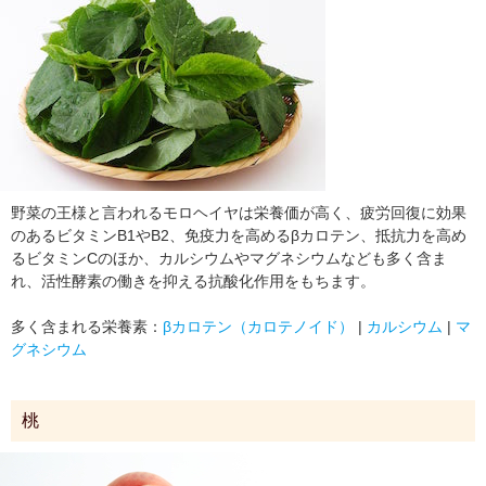
野菜の王様と言われるモロヘイヤは栄養価が高く、疲労回復に効果
のあるビタミンB1やB2、免疫力を高めるβカロテン、抵抗力を高め
るビタミンCのほか、カルシウムやマグネシウムなども多く含ま
れ、活性酵素の働きを抑える抗酸化作用をもちます。
多く含まれる栄養素：
βカロテン（カロテノイド）
|
カルシウム
|
マ
グネシウム
桃