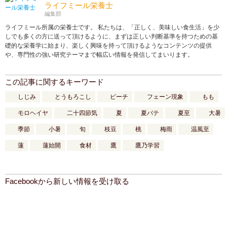
ライフミール栄養士
編集部
ライフミール所属の栄養士です。 私たちは、「正しく、美味しい食生活」を少
しでも多くの方に送って頂けるように、まずは正しい判断基準を持つための基
礎的な栄養学に始まり、楽しく興味を持って頂けるようなコンテンツの提供
や、専門性の強い研究テーマまで幅広い情報を発信してまいります。
この記事に関するキーワード
しじみ
とうもろこし
ピーチ
フェーン現象
もも
モロヘイヤ
二十四節気
夏
夏バテ
夏至
大暑
季節
小暑
旬
枝豆
桃
梅雨
温風至
蓮
蓮始開
食材
鷹
鷹乃学習
Facebookから新しい情報を受け取る