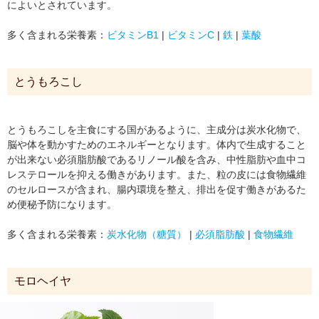
によいとされています。
多く含まれる栄養素：
ビタミンB1
|
ビタミンC
|
鉄
|
葉酸
とうもろこし
とうもろこしを主食にする国があるように、主成分は炭水化物で、
脳や体を動かすためのエネルギーとなります。体内で生成すること
が出来ない必須脂肪酸であるリノール酸を含み、中性脂肪や血中コ
レステロールを抑える働きがあります。また、粒の皮には食物繊維
のセルロースが含まれ、腸内環境を整え、排出を促す働きがあるた
め便秘予防になります。
多く含まれる栄養素：
炭水化物（糖質）
|
必須脂肪酸
|
食物繊維
モロヘイヤ