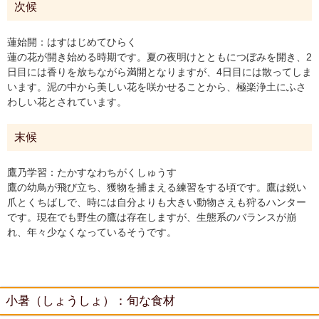
次候
蓮始開：はすはじめてひらく
蓮の花が開き始める時期です。夏の夜明けとともにつぼみを開き、2
日目には香りを放ちながら満開となりますが、4日目には散ってしま
います。泥の中から美しい花を咲かせることから、極楽浄土にふさ
わしい花とされています。
末候
鷹乃学習：たかすなわちがくしゅうす
鷹の幼鳥が飛び立ち、獲物を捕まえる練習をする頃です。鷹は鋭い
爪とくちばしで、時には自分よりも大きい動物さえも狩るハンター
です。現在でも野生の鷹は存在しますが、生態系のバランスが崩
れ、年々少なくなっているそうです。
小暑（しょうしょ）：旬な食材