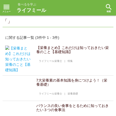
食べるを学ぶ
reorder
search
ライフミール
「」
に関する記事一覧 (3件中 1 - 3件)
【栄養まとめ】これだけは知っておきたい栄
養のこと【基礎知識】
ライフミール栄養士
|
特集
7大栄養素の基本知識を身につけよう！（栄
養基礎）
ライフミール栄養士
|
栄養基礎
バランスの良い食事をとるために知っておき
たい３つの食事法