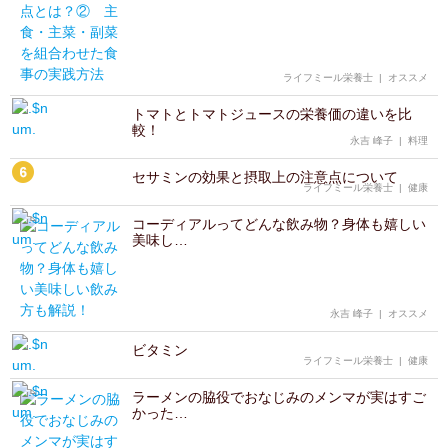
ライフミール栄養士
|
オススメ
トマトとトマトジュースの栄養価の違いを比
較！
永吉 峰子
|
料理
セサミンの効果と摂取上の注意点について
ライフミール栄養士
|
健康
コーディアルってどんな飲み物？身体も嬉しい
美味し…
永吉 峰子
|
オススメ
ビタミン
ライフミール栄養士
|
健康
ラーメンの脇役でおなじみのメンマが実はすご
かった…