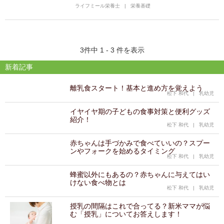
ライフミール栄養士
|
栄養基礎
3件中 1 - 3 件を表示
新着記事
離乳食スタート！基本と進め方を覚えよう
松下 和代
|
乳幼児
イヤイヤ期の子どもの食事対策と便利グッズ
紹介！
松下 和代
|
乳幼児
赤ちゃんは手づかみで食べていいの？スプー
ンやフォークを始めるタイミング
松下 和代
|
乳幼児
蜂蜜以外にもあるの？赤ちゃんに与えてはい
けない食べ物とは
松下 和代
|
乳幼児
授乳の間隔はこれで合ってる？新米ママが悩
む「授乳」についてお答えします！