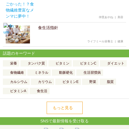
仲里あやね
|
美容
食生活指針
ライフミール栄養士
|
健康
話題のキーワード
栄養
タンパク質
ビタミン
ビタミンC
ダイエット
食物繊維
ミネラル
動脈硬化
生活習慣病
カルシウム
カリウム
ビタミンE
野菜
脂質
ビタミンA
食生活
もっと見る
SNSで最新情報を受け取る